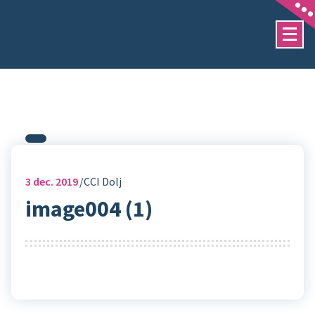
Sari
la
conținut
3
dec. 2019
CCI Dolj
image004 (1)