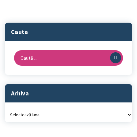
Cauta
Caută
după:
Arhiva
Arhiva