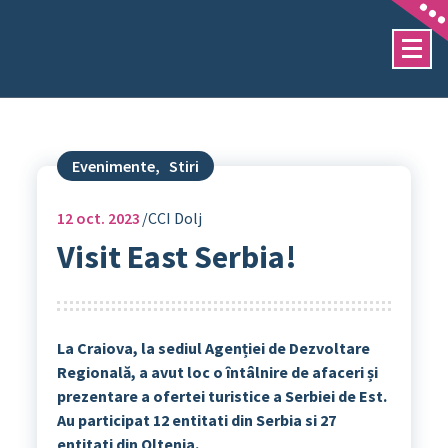
Sari
la
conținut
Evenimente
,
Stiri
12
oct. 2023
CCI Dolj
Visit East Serbia!
La Craiova, la sediul Agenției de Dezvoltare
Regională, a avut loc o întâlnire de afaceri și
prezentare a ofertei turistice a Serbiei de Est.
Au participat 12 entitati din Serbia si 27
entitati din Oltenia.