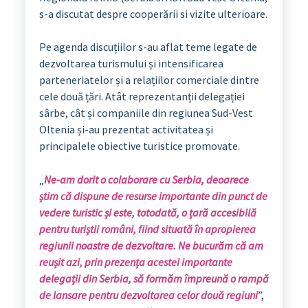
s-a discutat despre cooperării si vizite ulterioare.
Pe agenda discuțiilor s-au aflat teme legate de
dezvoltarea turismului și intensificarea
parteneriatelor și a relațiilor comerciale dintre
cele două țări. Atât reprezentanții delegației
sârbe, cât și companiile din regiunea Sud-Vest
Oltenia și-au prezentat activitatea și
principalele obiective turistice promovate.
„
Ne-am dorit o colaborare cu Serbia, deoarece
știm că dispune de resurse importante din punct de
vedere turistic și este, totodată, o țară accesibilă
pentru turiștii români, fiind situată în apropierea
regiunii noastre de dezvoltare. Ne bucurăm că am
reușit azi, prin prezența acestei importante
delegații din Serbia, să formăm împreună o rampă
de lansare pentru dezvoltarea celor două regiuni
”,