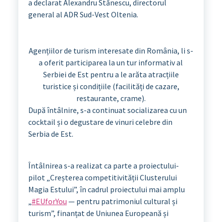
a declarat Alexandru Stănescu, directorul
general al ADR Sud-Vest Oltenia.
Agențiilor de turism interesate din România, li s-
a oferit participarea la un tur informativ al
Serbiei de Est pentru a le arăta atracțiile
turistice și condițiile (facilități de cazare,
restaurante, crame).
După întâlnire, s-a continuat socializarea cu un
cocktail și o degustare de vinuri celebre din
Serbia de Est.
Întâlnirea s-a realizat ca parte a proiectului-
pilot „Creșterea competitivității Clusterului
Magia Estului”, în cadrul proiectului mai amplu
„
#EUforYou
— pentru patrimoniul cultural și
turism”, finanțat de Uniunea Europeană și