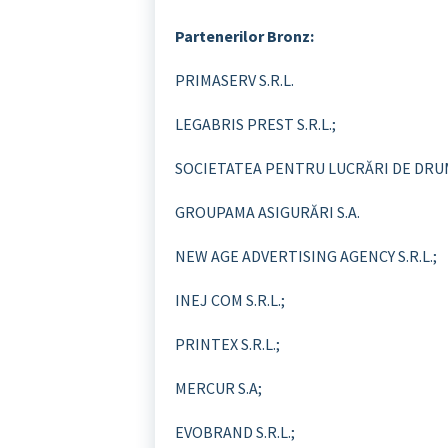
Partenerilor Bronz:
PRIMASERV S.R.L.
LEGABRIS PREST S.R.L.;
SOCIETATEA PENTRU LUCRĂRI DE DRUMU
GROUPAMA ASIGURĂRI S.A.
NEW AGE ADVERTISING AGENCY S.R.L.;
INEJ COM S.R.L.;
PRINTEX S.R.L.;
MERCUR S.A;
EVOBRAND S.R.L.;