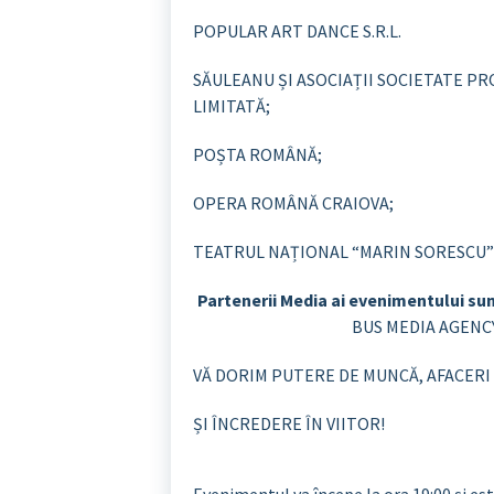
POPULAR ART DANCE S.R.L.
SĂULEANU ȘI ASOCIAȚII SOCIETATE P
LIMITATĂ;
POȘTA ROMÂNĂ;
OPERA ROMÂNĂ CRAIOVA;
TEATRUL NAȚIONAL “MARIN SORESCU”
Partenerii Media ai evenimentului sun
BUS MEDIA AGENCY 
VĂ DORIM PUTERE DE MUNCĂ, AFACERI
ȘI ÎNCREDERE ÎN VIITOR!
Evenimentul va începe la ora 19:00 și e