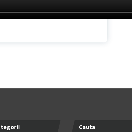
tegorii
Cauta