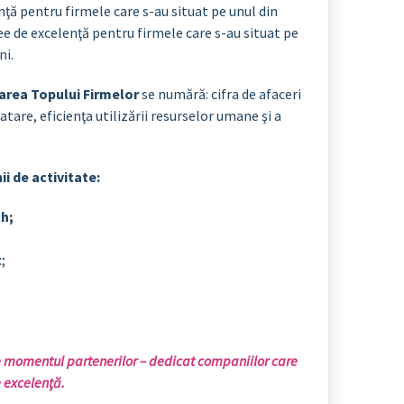
lenţă pentru firmele care s-au situat pe unul din
ofee de excelenţă pentru firmele care s-au situat pe
ni.
narea Topului Firmelor
se numără: cifra de afaceri
atare, eficienţa utilizării resurselor umane şi a
i de activitate:
h;
t
;
momentul partenerilor – dedicat companiilor care
e excelenţă.