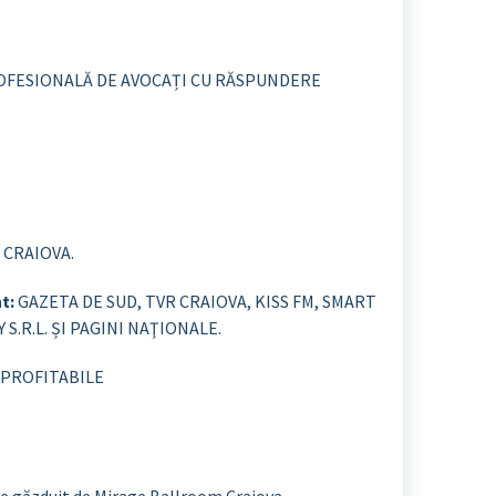
ROFESIONALĂ DE AVOCAȚI CU RĂSPUNDERE
 CRAIOVA.
t:
GAZETA DE SUD, TVR CRAIOVA, KISS FM, SMART
S.R.L. ȘI PAGINI NAŢIONALE.
 PROFITABILE
ste găzduit de Mirage Ballroom Craiova.