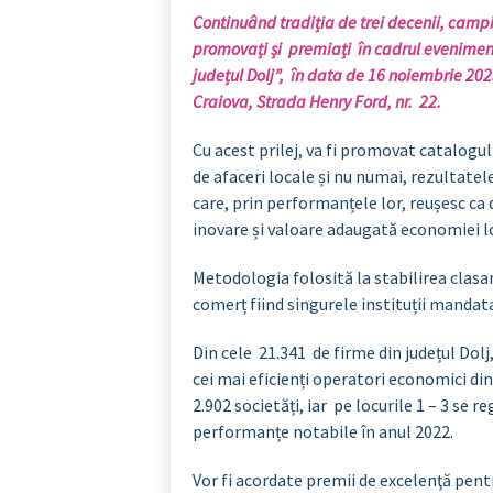
Continuând tradiția de trei decenii, campio
promovați și premiați în cadrul evenimentu
județul Dolj”, în data de 16 noiembrie 2
Craiova, Strada Henry Ford, nr. 22.
Cu acest prilej, va fi promovat catalogu
de afaceri locale și nu numai, rezultatel
care, prin performanțele lor, reușesc ca 
inovare și valoare adaugată economiei lo
Metodologia folosită la stabilirea clasa
comerț fiind singurele instituții mandat
Din cele 21.341 de firme din județul Dolj
cei mai eficienți operatori economici di
2.902 societăți, iar pe locurile 1 – 3 se 
performanțe notabile în anul 2022.
Vor fi acordate premii de excelenţă pentr