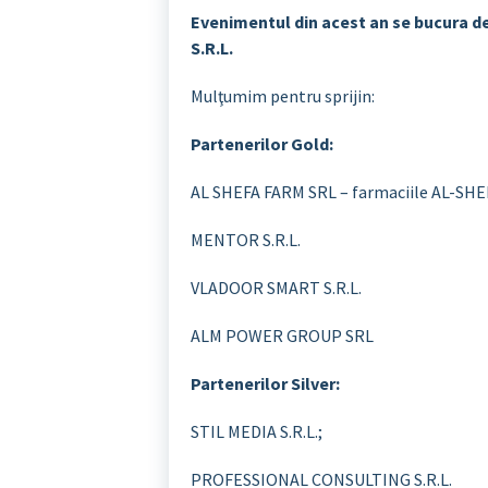
Evenimentul din acest an se bucura de
S.R.L.
Mulţumim pentru sprijin:
Partenerilor Gold:
AL SHEFA FARM SRL – farmaciile AL-SHE
MENTOR S.R.L.
VLADOOR SMART S.R.L.
ALM POWER GROUP SRL
Partenerilor Silver:
STIL MEDIA S.R.L.;
PROFESSIONAL CONSULTING S.R.L.