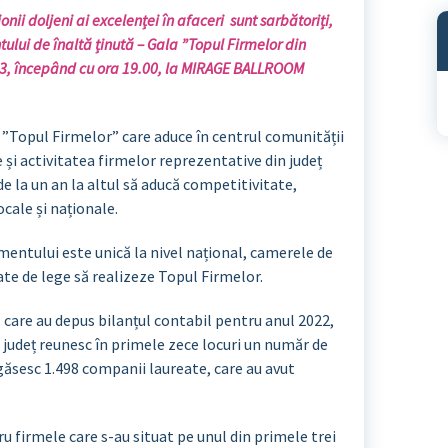
nii doljeni ai excelenței în afaceri sunt sarbătoriți,
lui de înaltă ținută – Gala ”Topul Firmelor din
023, începând cu ora 19.00, la MIRAGE BALLROOM
A
l ”Topul Firmelor” care aduce în centrul comunității
e și activitatea firmelor reprezentative din județ
de la un an la altul să aducă competitivitate,
cale și naționale.
mentului este unică la nivel național, camerele de
ate de lege să realizeze Topul Firmelor.
, care au depus bilanțul contabil pentru anul 2022,
n județ reunesc în primele zece locuri un număr de
regăsesc 1.498 companii laureate, care au avut
u firmele care s-au situat pe unul din primele trei