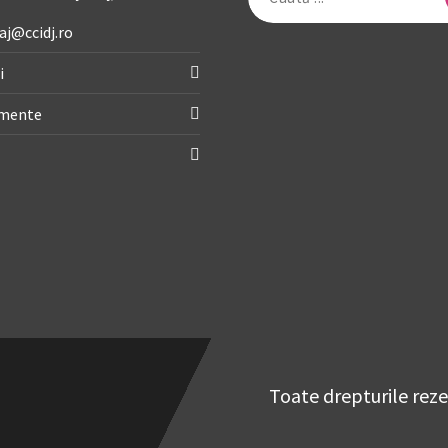
după:
aj@ccidj.ro
i
imente
Toate drepturile rez