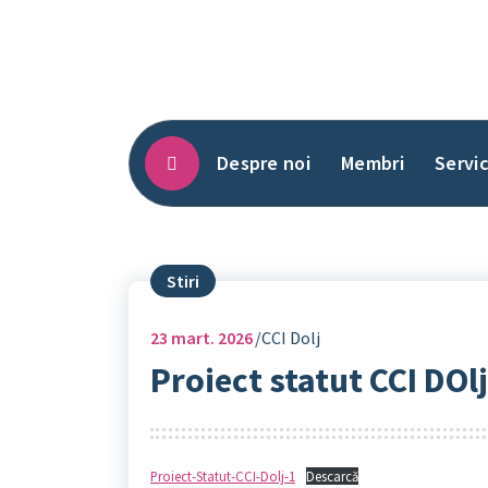
Sari
la
conținut
Despre noi
Membri
Servic
Stiri
23
mart. 2026
CCI Dolj
Proiect statut CCI DOlj
Proiect-Statut-CCI-Dolj-1
Descarcă