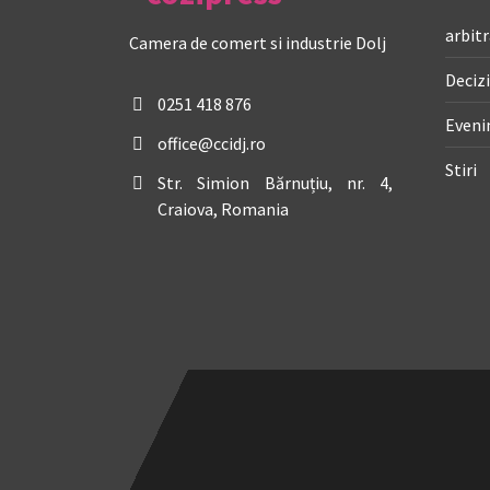
arbitr
Camera de comert si industrie Dolj
Decizi
0251 418 876
Even
office@ccidj.ro
Stiri
Str. Simion Bărnuțiu, nr. 4,
Craiova, Romania