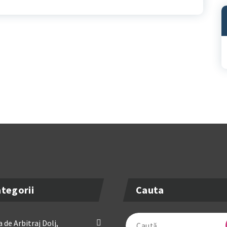
A
tegorii
Cauta
Caută
 de Arbitraj Dolj,