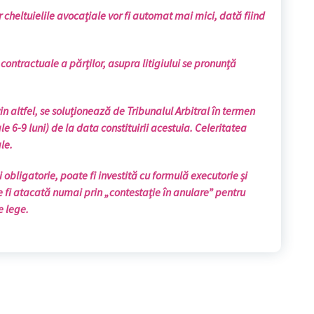
r cheltuielile avocațiale vor fi automat mai mici, dată fiind
 contractuale a părților, asupra litigiului se pronunță
vin altfel, se soluționează de Tribunalul Arbitral în termen
le 6-9 luni) de la data constituirii acestuia. Celeritatea
le.
i obligatorie, poate fi investită cu formulă executorie și
 fi atacată numai prin „contestație în anulare” pentru
e lege.