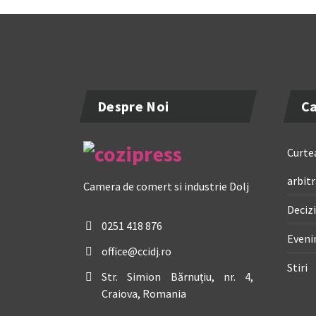
Despre Noi
Ca
Curtea
arbitr
Camera de comert si industrie Dolj
Decizi
0251 418 876
Even
office@ccidj.ro
Stiri
Str. Simion Bărnuțiu, nr. 4,
Craiova, Romania