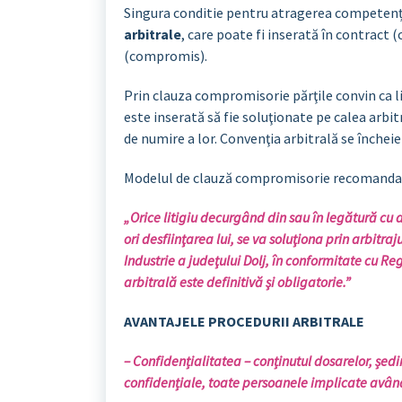
Singura conditie pentru atragerea competenței
arbitrale
, care poate fi inserată în contract 
(compromis).
Prin clauza compromisorie părţile convin ca lit
este inserată să fie soluţionate pe calea arbi
de numire a lor. Convenţia arbitrală se încheie 
Modelul de clauză compromisorie recomandat 
„Orice litigiu decurgând din sau în legătură cu a
ori desfiinţarea lui, se va soluţiona prin arbitr
Industrie a judeţului Dolj, în conformitate cu Re
arbitrală este definitivă şi obligatorie.”
AVANTAJELE PROCEDURII ARBITRALE
–
Confidențialitatea
– conținutul dosarelor, ședi
confidențiale, toate persoanele implicate având