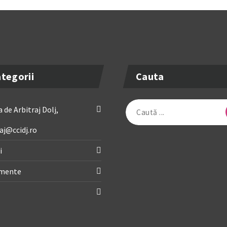
tegorii
Cauta
Caută
 de Arbitraj Dolj,
după:
aj@ccidj.ro
i
imente