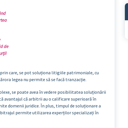
pând
rtea
A
e
id de
rții
 prin care, se pot soluționa litigiile patrimoniale, cu
cărora legea nu permite să se facă tranzacție.
exe, se poate avea în vedere posibilitatea soluționării
tă avantajul că arbitrii au o calificare superioară în
ite domenii juridice. În plus, timpul de soluționare a
bitrajul permite utilizarea experților specializați în