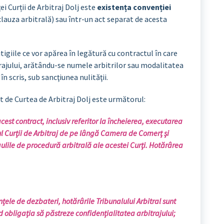
 Curții de Arbitraj Dolj este
existența convenției
(clauza arbitrală) sau într-un act separat de acesta
igiile ce vor apărea în legătură cu contractul în care
trajului, arătându-se numele arbitrilor sau modalitatea
în scris, sub sancţiunea nulităţii.
de Curtea de Arbitraj Dolj este următorul:
cest contract, inclusiv referitor la încheierea, executarea
ajul Curţii de Arbitraj de pe lângă Camera de Comerţ şi
gulile de procedură arbitrală ale acestei Curţi. Hotărârea
nțele de dezbateri, hotărârile Tribunalului Arbitral sunt
 obligația să păstreze confidențialitatea arbitrajului;