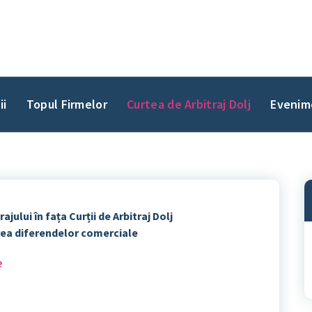
ii
Topul Firmelor
Curtea de Arbitraj Dolj
Evenim
rajului în fața Curții de Arbitraj Dolj
rea diferendelor comerciale
e