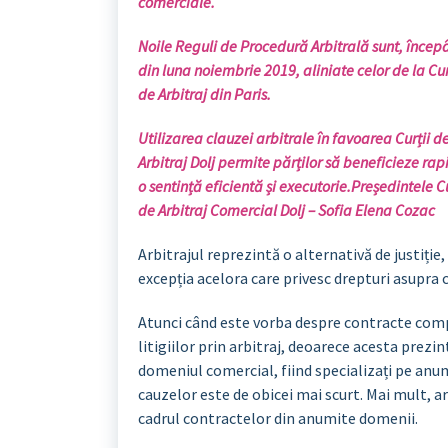
comerciale.
Noile Reguli de Procedură Arbitrală sunt, înce
din luna noiembrie 2019, aliniate celor de la Cu
de Arbitraj din Paris.
Utilizarea clauzei arbitrale în favoarea Curții d
Arbitraj Dolj permite părților să beneficieze rap
o sentință eficientă și executorie.
Președintele Cu
de Arbitraj Comercial Dolj – Sofia Elena Cozac
Arbitrajul reprezintă o alternativă de justiție,
excepția acelora care privesc drepturi asupra 
Atunci când este vorba despre contracte compl
litigiilor prin arbitraj, deoarece acesta prezin
domeniul comercial, fiind specializați pe anum
cauzelor este de obicei mai scurt. Mai mult, ar
cadrul contractelor din anumite domenii.