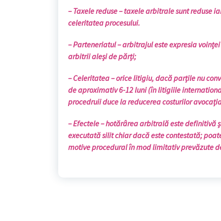
–
Taxele reduse
– taxele arbitrale sunt reduse ia
celeritatea procesului.
–
Parteneriatul
– arbitrajul este expresia voinței
arbitrii aleși de părți;
–
Celeritatea
– orice litigiu, dacă parțile nu con
de aproximativ 6-12 luni (în litigiile internationa
procedruii duce la reducerea costurilor avocația
–
Efectele
– hotărârea arbitrală este definitivă ș
executată silit chiar dac
ă este contestată;
poate
motive procedural în mod limitativ prevăzute d