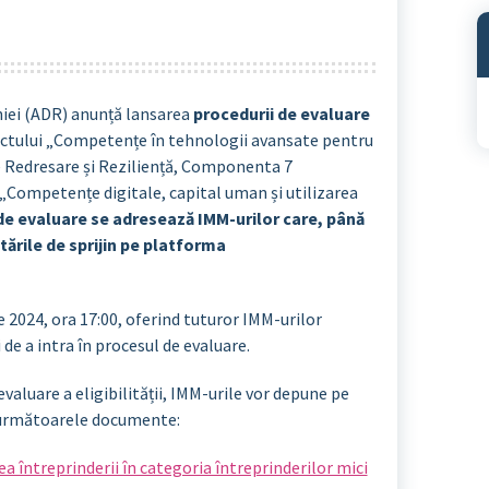
A
iei (ADR) anunță lansarea
procedurii de evaluare
iectului „Competențe în tehnologii avansate pentru
de Redresare și Reziliență, Componenta 7
„Competențe digitale, capital uman și utilizarea
e evaluare se adresează IMM-urilor care, până
ările de sprijin pe platforma
e 2024, ora 17:00, oferind tuturor IMM-urilor
 de a intra în procesul de evaluare.
evaluare a eligibilității, IMM-urile vor depune pe
rmătoarele documente:
ea întreprinderii în categoria întreprinderilor mici