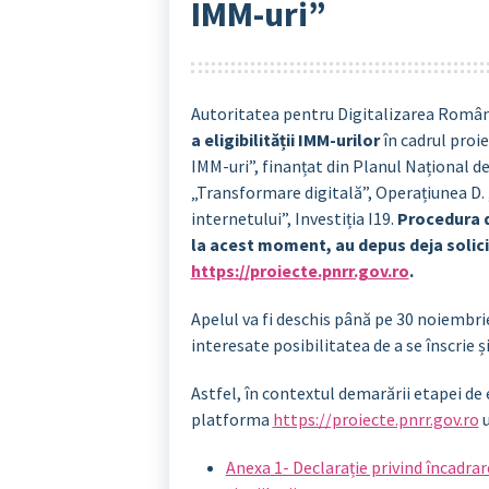
IMM-uri”
Autoritatea pentru Digitalizarea Român
a eligibilității IMM-urilor
în cadrul pro
IMM-uri”, finanțat din Planul Național 
„Transformare digitală”, Operațiunea D. 
internetului”, Investiția I19.
Procedura d
la acest moment, au depus deja solicit
https://proiecte.pnrr.gov.ro
.
Apelul va fi deschis până pe 30 noiembri
interesate posibilitatea de a se înscrie și
Astfel, în contextul demarării etapei de 
platforma
https://proiecte.pnrr.gov.ro
u
Anexa 1- Declarație privind încadrar