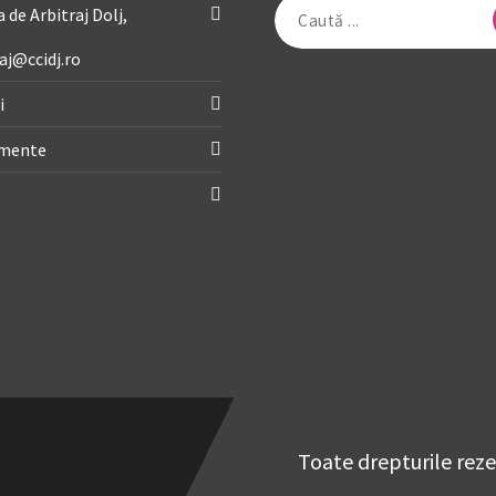
Caută
 de Arbitraj Dolj,
după:
aj@ccidj.ro
i
imente
Toate drepturile rez