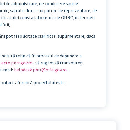
lui de administrare, de conducere sau de
ic, sau al celor ce au putere de reprezentare, de
rtificatului constatator emis de ONRC, în termen
tării;
i pot fi solicitate clarificări suplimentare, dacă
e natură tehnică în procesul de depunere a
iecte.pnrr.gov.ro
, vă rugăm să transmiteți
e-mail:
helpdesk.pnrr@mfe.gov.ro
.
ontact aferentă proiectului este: