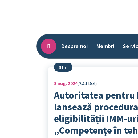
Sari
la
conținut
Despre noi
Membri
Servic
Stiri
8
aug. 2024
CCI Dolj
Autoritatea pentru 
lansează procedura
eligibilității IMM-ur
„Competențe în teh