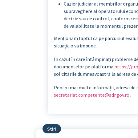
Cazier judiciar al membrilor organu
supraveghere al operatorului econom
decizie sau de control, conform ce
de valabilitate la momentul prezen
Menționăm faptul că pe parcursul evaluări
situația o va impune.
În cazul în care întâmpinați probleme d
documentelor pe platforma
https://pro
solicitările dumneavoastră la adresa de 
Pentru mai multe informații, adresa de c
secretariat.competente@adr.gov.ro
.
Stiri