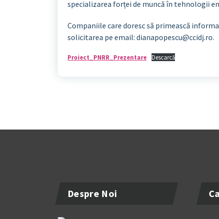
specializarea forței de muncă în tehnologii 
Companiile care doresc să primească informaț
solicitarea pe email: dianapopescu@ccidj.ro.
Proiect_PNRR_Prezentare
Descarcă
Despre Noi
Ca