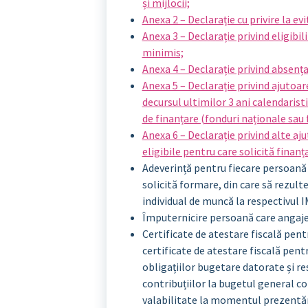
și mijlocii;
Anexa 2 – Declarație cu privire la evi
Anexa 3 – Declarație privind eligibil
minimis;
Anexa 4 – Declarație privind absența
Anexa 5 – Declarație privind ajutoar
decursul ultimilor 3 ani calendaristi
de finanțare (fonduri naționale sau
Anexa 6 – Declarație privind alte aj
eligibile pentru care solicită finan
Adeverință pentru fiecare persoană 
solicită formare, din care să rezult
individual de muncă la respectivul 
Împuternicire persoană care angaje
Certificate de atestare fiscală pentr
certificate de atestare fiscală pentr
obligațiilor bugetare datorate și re
contribuțiilor la bugetul general co
valabilitate la momentul prezentăr