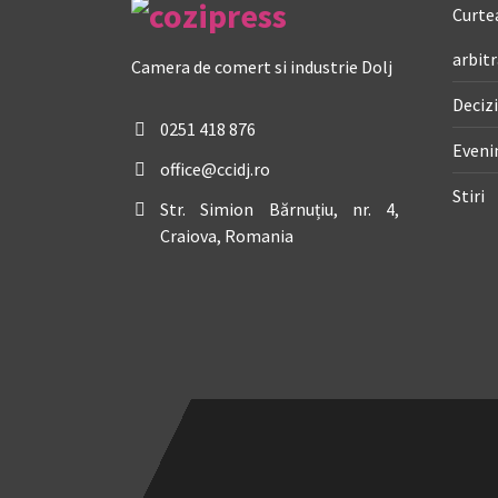
Curtea
arbitr
Camera de comert si industrie Dolj
Decizi
0251 418 876
Even
office@ccidj.ro
Stiri
Str. Simion Bărnuțiu, nr. 4,
Craiova, Romania