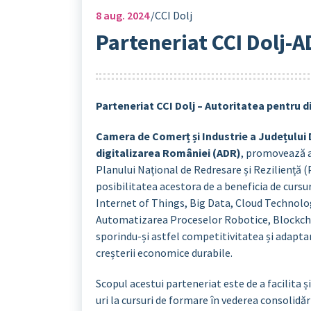
8
aug. 2024
CCI Dolj
Parteneriat CCI Dolj-
Parteneriat CCI Dolj – Autoritatea pentru 
Camera de Comerț și Industrie a Județului 
digitalizarea României (ADR)
, promovează ac
Planului Național de Redresare și Reziliență (
posibilitatea acestora de a beneficia de cursu
Internet of Things, Big Data, Cloud Technolog
Automatizarea Proceselor Robotice, Blockcha
sporindu-și astfel competitivitatea și adaptare
creșterii economice durabile.
Scopul acestui parteneriat este de a facilita
uri la cursuri de formare în vederea consolidăr