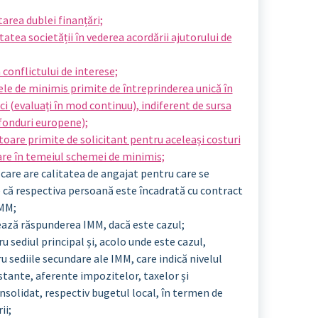
tarea dublei finanțări;
itatea societății în vederea acordării ajutorului de
 conflictului de interese;
ele de minimis primite de întreprinderea unică în
ci (evaluați în mod continuu), indiferent de sursa
 fonduri europene);
utoare primite de solicitant pentru aceleași costuri
țare în temeiul schemei de minimis;
care are calitatea de angajat pentru care se
e că respectiva persoană este încadrată cu contract
IMM;
ază răspunderea IMM, dacă este cazul;
u sediul principal și, acolo unde este cazul,
u sediile secundare ale IMM, care indică nivelul
stante, aferente impozitelor, taxelor și
nsolidat, respectiv bugetul local, în termen de
ii;