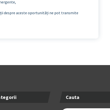
emergente,
ii despre aceste oportunități ne pot transmite
tegorii
Cauta