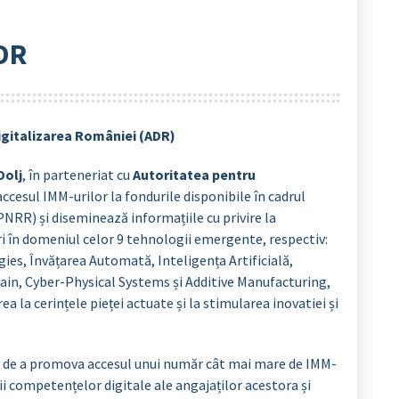
ADR
digitalizarea României (ADR)
Dolj
, în parteneriat cu
Autoritatea pentru
cesul IMM-urilor la fondurile disponibile în cadrul
PNRR) și diseminează informațiile cu privire la
ri în domeniul celor 9 tehnologii emergente, respectiv:
ies, Învățarea Automată, Inteligența Artificială,
in, Cyber-Physical Systems și Additive Manufacturing,
a la cerințele pieței actuate și la stimularea inovatiei și
 și de a promova accesul unui număr cât mai mare de IMM-
ii competențelor digitale ale angajaților acestora și