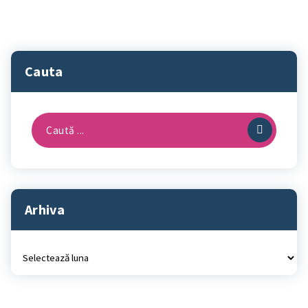
Cauta
Caută
după:
Arhiva
Arhiva