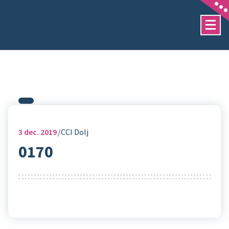
Sari
la
conținut
3
dec. 2019
CCI Dolj
0170