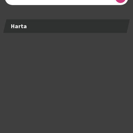
după:
Harta