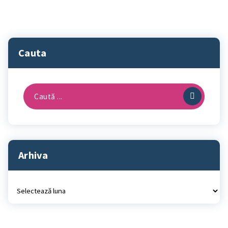
Cauta
Caută
după:
Arhiva
Arhiva