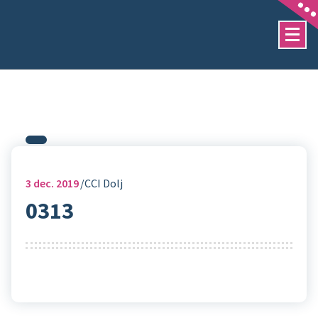
Sari
la
conținut
3
dec. 2019
CCI Dolj
0313