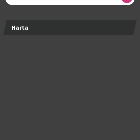
după:
Harta