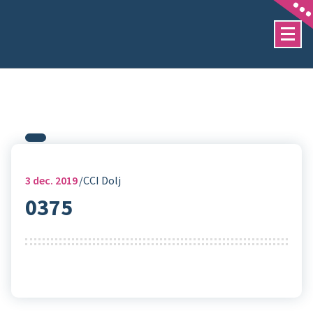
Sari
la
conținut
3
dec. 2019
CCI Dolj
0375