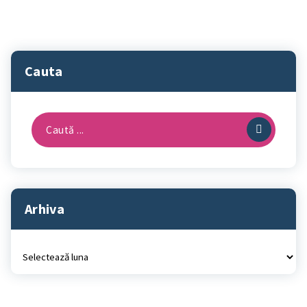
Cauta
Caută
după:
Arhiva
Arhiva