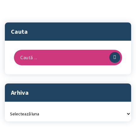
Cauta
Caută
după:
Arhiva
Arhiva