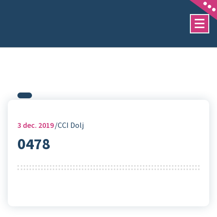
Sari
la
conținut
3
dec. 2019
CCI Dolj
0478