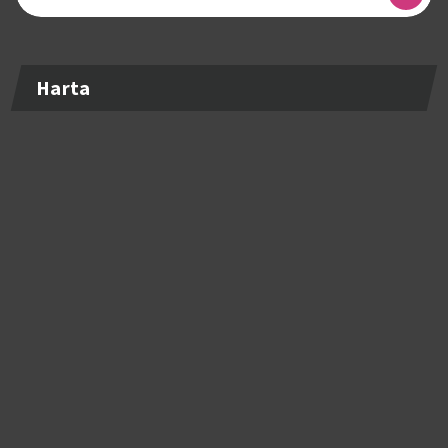
după:
Harta