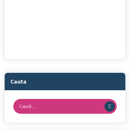
Cauta
Caută
după: