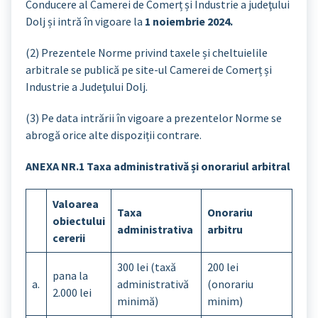
Conducere al Camerei de Comerț și Industrie a judeţului
Dolj și intră în vigoare la
1 noiembrie 2024.
(2) Prezentele Norme privind taxele și cheltuielile
arbitrale se publică pe site-ul Camerei de Comerț și
Industrie a Judeţului Dolj.
(3) Pe data intrării în vigoare a prezentelor Norme se
abrogă orice alte dispoziții contrare.
ANEXA NR.1 Taxa administrativă și onorariul arbitral
Valoarea
Taxa
Onorariu
obiectului
administrativa
arbitru
cererii
300 lei (taxă
200 lei
pana la
a.
administrativă
(onorariu
2.000 lei
minimă)
minim)