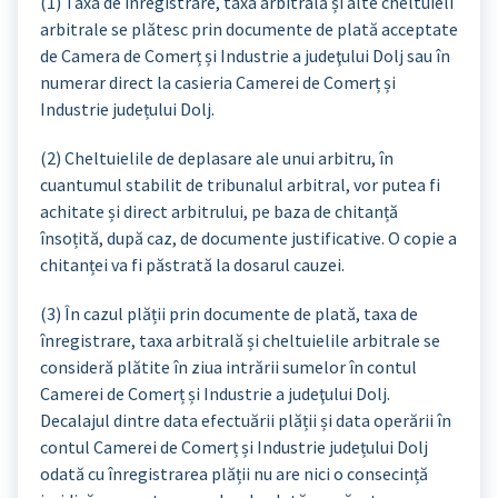
(1) Taxa de înregistrare, taxa arbitrală și alte cheltuieli
arbitrale se plătesc prin documente de plată acceptate
de Camera de Comerț și Industrie a judeţului Dolj sau în
numerar direct la casieria Camerei de Comerț și
Industrie județului Dolj.
(2) Cheltuielile de deplasare ale unui arbitru, în
cuantumul stabilit de tribunalul arbitral, vor putea fi
achitate și direct arbitrului, pe baza de chitanță
însoțită, după caz, de documente justificative. O copie a
chitanței va fi păstrată la dosarul cauzei.
(3) În cazul plății prin documente de plată, taxa de
înregistrare, taxa arbitrală și cheltuielile arbitrale se
consideră plătite în ziua intrării sumelor în contul
Camerei de Comerț și Industrie a judeţului Dolj.
Decalajul dintre data efectuării plății și data operării în
contul Camerei de Comerț și Industrie județului Dolj
odată cu înregistrarea plății nu are nici o consecință