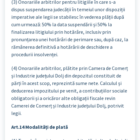
(3) Onorariile arbitrilor pentru litigiile în care s-a
dispus suspendarea judecății în temeiul unor dispoziții
imperative ale legii se stabilesc în vederea plății după
cum urmează: 50% la data suspendării și 50% la
finalizarea litigiului prin hotărâre, inclusiv prin
pronunțarea unei hotărâri de perimare sau, după caz, la
rămânerea definitivă a hotărârii de deschidere a
procedurii insolvenței.
(4) Onorariile arbitrilor, plătite prin Camera de Comerț
și Industrie județului Dolj din depozitul constituit de
părți în acest scop, reprezintă sume nete. Calculul și
deducerea impozitului pe venit, a contribuțiilor sociale
obligatorii și a oricăror alte obligații fiscale revin
Camerei de Comerț și Industrie județului Dolj, potrivit
legii.
Art.14 Modalități de plată