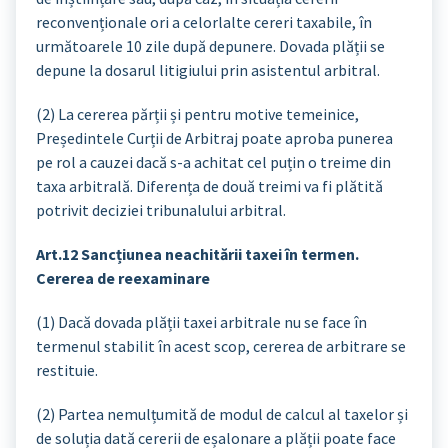
reconvenționale ori a celorlalte cereri taxabile, în
următoarele 10 zile după depunere. Dovada plății se
depune la dosarul litigiului prin asistentul arbitral.
(2) La cererea părții și pentru motive temeinice,
Președintele Curții de Arbitraj poate aproba punerea
pe rol a cauzei dacă s-a achitat cel puțin o treime din
taxa arbitrală. Diferența de două treimi va fi plătită
potrivit deciziei tribunalului arbitral.
Art.12 Sancțiunea neachitării taxei în termen.
Cererea de reexaminare
(1) Dacă dovada plății taxei arbitrale nu se face în
termenul stabilit în acest scop, cererea de arbitrare se
restituie.
(2) Partea nemulțumită de modul de calcul al taxelor și
de soluția dată cererii de eșalonare a plății poate face