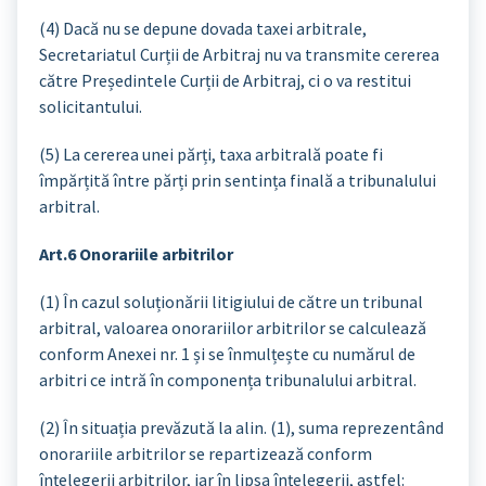
(4) Dacă nu se depune dovada taxei arbitrale,
Secretariatul Curții de Arbitraj nu va transmite cererea
către Președintele Curții de Arbitraj, ci o va restitui
solicitantului.
(5) La cererea unei părți, taxa arbitrală poate fi
împărțită între părți prin sentința finală a tribunalului
arbitral.
Art.6 Onorariile arbitrilor
(1) În cazul soluționării litigiului de către un tribunal
arbitral, valoarea onorariilor arbitrilor se calculează
conform Anexei nr. 1 și se înmulțește cu numărul de
arbitri ce intră în componența tribunalului arbitral.
(2) În situația prevăzută la alin. (1), suma reprezentând
onorariile arbitrilor se repartizează conform
înțelegerii arbitrilor, iar în lipsa înțelegerii, astfel: