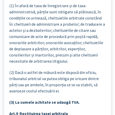
(1) În afară de taxa de înregistrare și de taxa
administrativă, părțile sunt obligate să plătească, în
condițiile ce urmează, cheltuielile arbitrale constând
în: cheltuieli de administrare a probelor; de traducere a
actelor și a dezbaterilor; cheltuielile de citare sau
comunicare de acte de procedură prin poștă rapidă,
onorariile arbitrilor; onorariile avocaților; cheltuielile
de deplasare a părților, arbitrilor, experților,
consilierilor și martorilor, precum și alte cheltuieli
necesitate de arbitrarea litigiului.
(2) Dacă o astfel de măsură este dispusă din oficiu,
tribunalul arbitral va putea obliga pe oricare dintre
părți sau pe ambele, în proporția ce se va stabili, să
avanseze costul efectuării ei.
(3) La sumele achitate se adaugă TVA.
Art.9 Restituirea taxei arbitrale