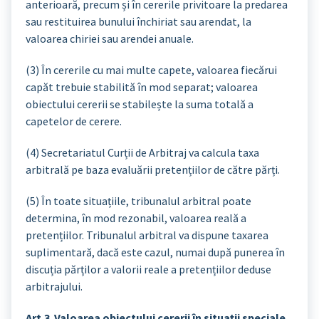
anterioară, precum și în cererile privitoare la predarea
sau restituirea bunului închiriat sau arendat, la
valoarea chiriei sau arendei anuale.
(3) În cererile cu mai multe capete, valoarea fiecărui
capăt trebuie stabilită în mod separat; valoarea
obiectului cererii se stabilește la suma totală a
capetelor de cerere.
(4) Secretariatul Curții de Arbitraj va calcula taxa
arbitrală pe baza evaluării pretențiilor de către părți.
(5) În toate situațiile, tribunalul arbitral poate
determina, în mod rezonabil, valoarea reală a
pretențiilor. Tribunalul arbitral va dispune taxarea
suplimentară, dacă este cazul, numai după punerea în
discuția părților a valorii reale a pretențiilor deduse
arbitrajului.
Art.3 Valoarea obiectului cererii în situații speciale