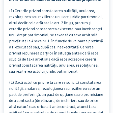
(1) Cererile privind constatarea nulității, anularea,
rezoluțiunea sau rezilierea unui act juridic patrimonial,
altul decât cele arătate la art. 2 lit. g), precum și
cererile privind constatarea existenței sau inexistenței
unui drept patrimonial, se taxează cu taxa arbitrală
prevăzută la Anexa nr. 1, în funcție de valoarea pretinsă
a fi executată sau, după caz, neexecutată. Cererea
privind repunerea părților în situația anterioară este
scutită de taxa arbitrală dacă este accesorie cererii
privind constatarea nulității, anularea, rezoluțiunea,
sau rezilierea actului juridic patrimonial.
(2) Dacă actul cu privire la care se solicită constatarea
nulității, anularea, rezoluțiunea sau rezilierea este un
pact de preferință, un pact de opțiune sau o promisiune
de a contracta (de vânzare, de închiriere sau de orice
altă natură) sau orice alt antecontract, atunci taxa
arbitrală se va calcula prin raport la valoarea avansului