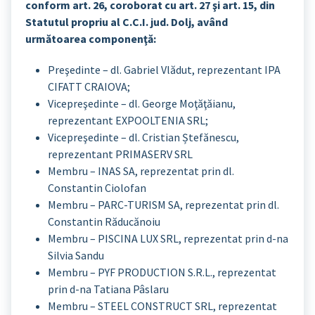
conform art. 26, coroborat cu art. 27 şi art. 15, din
Statutul propriu al C.C.I. jud. Dolj, având
următoarea componenţă:
Preşedinte – dl. Gabriel Vlădut, reprezentant IPA
CIFATT CRAIOVA;
Vicepreşedinte – dl. George Moţăţăianu,
reprezentant EXPOOLTENIA SRL;
Vicepreşedinte – dl. Cristian Ștefănescu,
reprezentant PRIMASERV SRL
Membru – INAS SA, reprezentat prin dl.
Constantin Ciolofan
Membru – PARC-TURISM SA, reprezentat prin dl.
Constantin Răducănoiu
Membru – PISCINA LUX SRL, reprezentat prin d-na
Silvia Sandu
Membru – PYF PRODUCTION S.R.L., reprezentat
prin d-na Tatiana Pâslaru
Membru – STEEL CONSTRUCT SRL, reprezentat