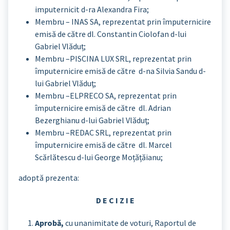
imputernicit d-ra Alexandra Fira;
Membru – INAS SA, reprezentat prin împuternicire
emisă de către dl. Constantin Ciolofan d-lui
Gabriel Vlăduț;
Membru –PISCINA LUX SRL, reprezentat prin
împuternicire emisă de către d-na Silvia Sandu d-
lui Gabriel Vlăduţ;
Membru –ELPRECO SA, reprezentat prin
împuternicire emisă de către dl. Adrian
Bezerghianu d-lui Gabriel Vlăduţ;
Membru –REDAC SRL, reprezentat prin
împuternicire emisă de către dl. Marcel
Scărlătescu d-lui George Moțățăianu;
adoptă prezenta:
D E C I Z I E
Aprobă,
cu unanimitate de voturi, Raportul de