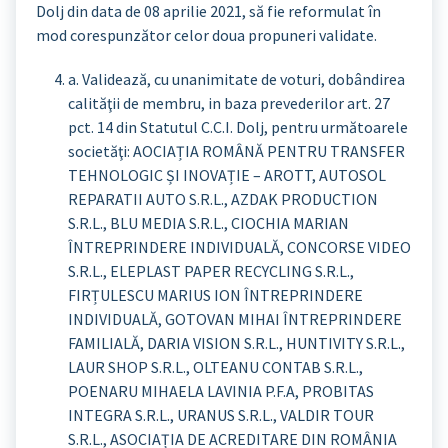
Dolj din data de 08 aprilie 2021, să fie reformulat în
mod corespunzător celor doua propuneri validate.
a. Validează, cu unanimitate de voturi, dobândirea
calităţii de membru, in baza prevederilor art. 27
pct. 14 din Statutul C.C.I. Dolj, pentru următoarele
societăţi: AOCIAȚIA ROMÂNĂ PENTRU TRANSFER
TEHNOLOGIC ȘI INOVAȚIE – AROTT, AUTOSOL
REPARATII AUTO S.R.L., AZDAK PRODUCTION
S.R.L., BLU MEDIA S.R.L., CIOCHIA MARIAN
ÎNTREPRINDERE INDIVIDUALĂ, CONCORSE VIDEO
S.R.L., ELEPLAST PAPER RECYCLING S.R.L.,
FIRȚULESCU MARIUS ION ÎNTREPRINDERE
INDIVIDUALĂ, GOTOVAN MIHAI ÎNTREPRINDERE
FAMILIALĂ, DARIA VISION S.R.L., HUNTIVITY S.R.L.,
LAUR SHOP S.R.L., OLTEANU CONTAB S.R.L.,
POENARU MIHAELA LAVINIA P.F.A, PROBITAS
INTEGRA S.R.L., URANUS S.R.L., VALDIR TOUR
S.R.L., ASOCIAȚIA DE ACREDITARE DIN ROMÂNIA