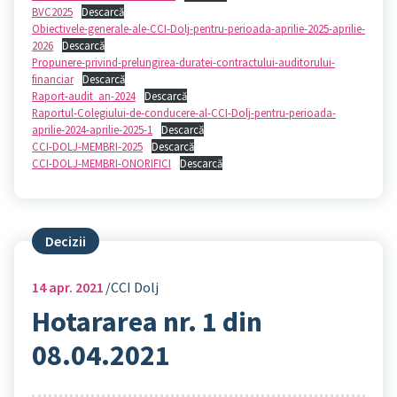
BVC2025
Descarcă
Obiectivele-generale-ale-CCI-Dolj-pentru-perioada-aprilie-2025-aprilie-
2026
Descarcă
Propunere-privind-prelungirea-duratei-contractului-auditorului-
financiar
Descarcă
Raport-audit_an-2024
Descarcă
Raportul-Colegiului-de-conducere-al-CCI-Dolj-pentru-perioada-
aprilie-2024-aprilie-2025-1
Descarcă
CCI-DOLJ-MEMBRI-2025
Descarcă
CCI-DOLJ-MEMBRI-ONORIFICI
Descarcă
Decizii
14
apr. 2021
CCI Dolj
Hotararea nr. 1 din
08.04.2021