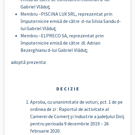
Gabriel Vlăduț;
Membru –PISCINA LUX SRL, reprezentat prin
împuternicire emisă de către d-na Silvia Sandu d-
lui Gabriel Vlăduţ;
Membru –ELPRECO SA, reprezentat prin
împuternicire emisă de către dl. Adrian
Bezerghianu d-lui Gabriel Vlăduţ;
adoptă prezenta:
D E C I Z I E
Aproba, cu unanimitate de voturi, pct. 1 de pe
ordinea de zi : Raportul de activitate al
Camerei de Comerţ şi Industrie a judeţului Dolj
pentru perioada 9 decembrie 2019 – 26
februarie 2020.