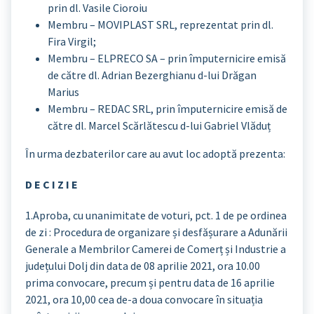
prin dl. Vasile Cioroiu
Membru – MOVIPLAST SRL, reprezentat prin dl.
Fira Virgil;
Membru – ELPRECO SA – prin împuternicire emisă
de către dl. Adrian Bezerghianu d-lui Drăgan
Marius
Membru – REDAC SRL, prin împuternicire emisă de
către dl. Marcel Scărlătescu d-lui Gabriel Vlăduț
În urma dezbaterilor care au avut loc adoptă prezenta:
D E C I Z I E
1.Aproba, cu unanimitate de voturi, pct. 1 de pe ordinea
de zi : Procedura de organizare și desfășurare a Adunării
Generale a Membrilor Camerei de Comerț și Industrie a
județului Dolj din data de 08 aprilie 2021, ora 10.00
prima convocare, precum și pentru data de 16 aprilie
2021, ora 10,00 cea de-a doua convocare în situația