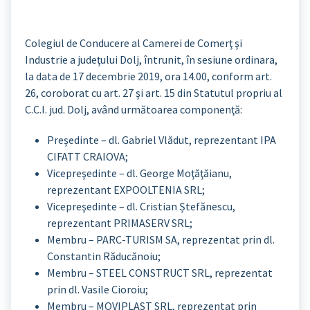
Colegiul de Conducere al Camerei de Comerţ şi
Industrie a judeţului Dolj, întrunit, în sesiune ordinara,
la data de 17 decembrie 2019, ora 14.00, conform art.
26, coroborat cu art. 27 şi art. 15 din Statutul propriu al
C.C.I. jud. Dolj, având următoarea componenţă:
Preşedinte – dl. Gabriel Vlădut, reprezentant IPA
CIFATT CRAIOVA;
Vicepreşedinte – dl. George Moţăţăianu,
reprezentant EXPOOLTENIA SRL;
Vicepreşedinte – dl. Cristian Ștefănescu,
reprezentant PRIMASERV SRL;
Membru – PARC-TURISM SA, reprezentat prin dl.
Constantin Răducănoiu;
Membru – STEEL CONSTRUCT SRL, reprezentat
prin dl. Vasile Cioroiu;
Membru – MOVIPLAST SRL, reprezentat prin