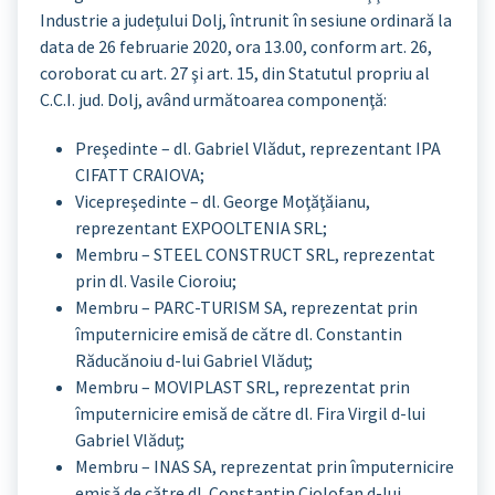
Industrie a judeţului Dolj, întrunit în sesiune ordinară la
data de 26 februarie 2020, ora 13.00, conform art. 26,
coroborat cu art. 27 şi art. 15, din Statutul propriu al
C.C.I. jud. Dolj, având următoarea componenţă:
Preşedinte – dl. Gabriel Vlădut, reprezentant IPA
CIFATT CRAIOVA;
Vicepreşedinte – dl. George Moţăţăianu,
reprezentant EXPOOLTENIA SRL;
Membru – STEEL CONSTRUCT SRL, reprezentat
prin dl. Vasile Cioroiu;
Membru – PARC-TURISM SA, reprezentat prin
împuternicire emisă de către dl. Constantin
Răducănoiu d-lui Gabriel Vlăduț;
Membru – MOVIPLAST SRL, reprezentat prin
împuternicire emisă de către dl. Fira Virgil d-lui
Gabriel Vlăduț;
Membru – INAS SA, reprezentat prin împuternicire
emisă de către dl. Constantin Ciolofan d-lui