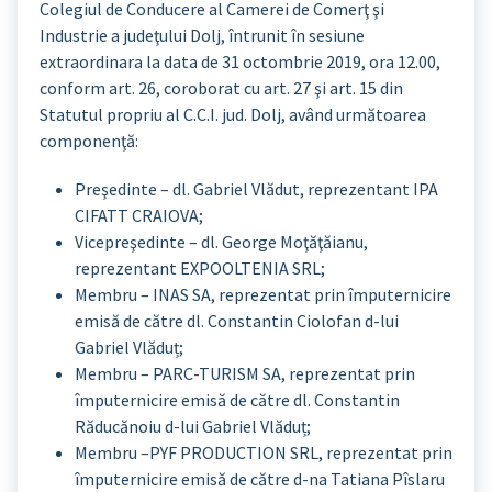
Colegiul de Conducere al Camerei de Comerţ şi
Industrie a judeţului Dolj, întrunit în sesiune
extraordinara la data de 31 octombrie 2019, ora 12.00,
conform art. 26, coroborat cu art. 27 şi art. 15 din
Statutul propriu al C.C.I. jud. Dolj, având următoarea
componenţă:
Preşedinte – dl. Gabriel Vlădut, reprezentant IPA
CIFATT CRAIOVA;
Vicepreşedinte – dl. George Moţăţăianu,
reprezentant EXPOOLTENIA SRL;
Membru – INAS SA, reprezentat prin împuternicire
emisă de către dl. Constantin Ciolofan d-lui
Gabriel Vlăduț;
Membru – PARC-TURISM SA, reprezentat prin
împuternicire emisă de către dl. Constantin
Răducănoiu d-lui Gabriel Vlăduț;
Membru –PYF PRODUCTION SRL, reprezentat prin
împuternicire emisă de către d-na Tatiana Pîslaru