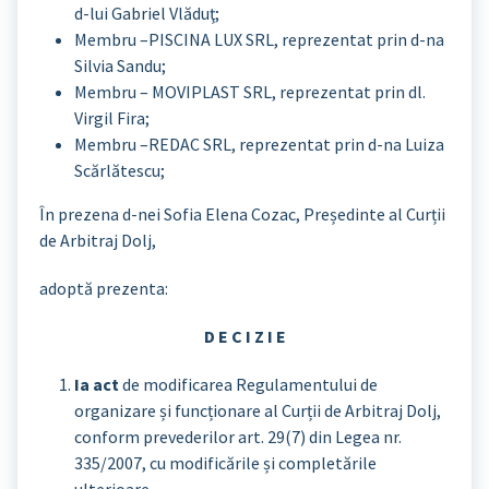
d-lui Gabriel Vlăduţ;
Membru –PISCINA LUX SRL, reprezentat prin d-na
Silvia Sandu;
Membru – MOVIPLAST SRL, reprezentat prin dl.
Virgil Fira;
Membru –REDAC SRL, reprezentat prin d-na Luiza
Scărlătescu;
În prezena d-nei Sofia Elena Cozac, Președinte al Curții
de Arbitraj Dolj,
adoptă prezenta:
D E C I Z I E
Ia act
de modificarea Regulamentului de
organizare și funcționare al Curții de Arbitraj Dolj,
conform prevederilor art. 29(7) din Legea nr.
335/2007, cu modificările și completările
ulterioare.