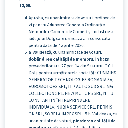
12,00
.
Aproba, cu unanimitate de voturi, ordinea de
zi pentru Adunarea Generala Ordinară a
Membrilor Camerei de Comerț și Industrie a
județului Dolj, care urmează a fi convocată
pentru data de 7 aprilie 2020.
a. Validează, cu unanimitate de voturi,
dobândirea calităţii de membru
, in baza
prevederilor art. 27 pct. 14 din Statutul C.C.I.
Dolj, pentru următoarele societăţi: CUMMINS
GENERATOR TECHNOLOGIES ROMANIA SA,
EUROMOTORS SRL, ITP AUTO SUD SRL, MG
COLLECTION SRL, NEW MOTORS SRL, NIȚU
CONSTANTIN ÎNTREPRINDERE
INDIVIDUALĂ, NUBIA SERVICE SRL, PERMIS
OK SRL, SORELA IMPEX SRL. 5.b. Valideaza, cu
unanimitate de voturi,
pierderea calităţii de
membru
, conform art. 14 alin. 1 lit. a