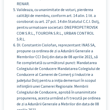
RENAR.
Valideaza, cu unanimitate de voturi, pierderea
calităţii de membru, conform art. 14 alin. 1 lit. a
coroborat cu art. 27 pct. 14 din Statutul C.C.I. Dolj,
pentru urmatoare societati: DNEPROPETROVSK
COM S.R.L., TOUROPA S.R.L., URBAN CONTROL
S.R.L.
Dl. Constantin Ciolofan, reprezentant INAS SA,
propune ca ordinea de zi a Adunării Generale a
Membrilor CCI Dolj din data de 08 aprilie 2021, să
fie completată cu următorul punct: Mandatarea
Colegiului de Conducere Mandatarea Colegiului de
Conducere al Camerei de Comerţ și Industrie a
județului Dolj pentru a iniția demersuri în scopul
inființării unei Camerei Regionale. Membrii
Colegiului de Conducere, aprobă în unanimitate
propunerea, acesta urmând a fi trecută pe ordinea
de zi a Adunării Generale a Mebrilor din data de 08
aprilie 2021.