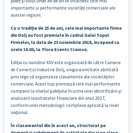
județ și locul unde an de an se întâlnesc cele mai
importante și performante societăți comerciale ale
acestei regiuni.
Cu o tradiție de 25 de ani, cele mai importante firme
din Dolj au fost premiate în cadrul Galei Topul
Firmelor, la data de 23 noiembrie 2018, incepand cu
orele 16.00, la Flora Events Craiova.
Ediția cu numărul XXV este organizată de către Camera
de Comerț și Industrie Dolj, singura entitate abilitată
prin lege să organizeze clasamente ale societăților
comerciale. Acest top premiază cele mai performante
companii la nivelul județului în urma unei identificării și
analizarii rezultatelor financiare din anul 2017,
conform unei metodologii complexe aplicată la nivel
naţional.
În clasamentul din în acest an, structurat pe
domenii și subdomenii de activitate dar și pe clase