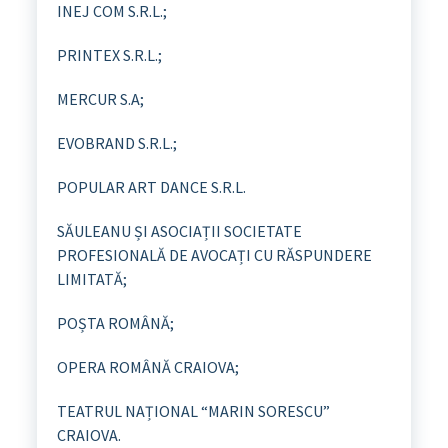
INEJ COM S.R.L.;
PRINTEX S.R.L.;
MERCUR S.A;
EVOBRAND S.R.L.;
POPULAR ART DANCE S.R.L.
SĂULEANU ȘI ASOCIAȚII SOCIETATE
PROFESIONALĂ DE AVOCAȚI CU RĂSPUNDERE
LIMITATĂ;
POȘTA ROMÂNĂ;
OPERA ROMÂNĂ CRAIOVA;
TEATRUL NAȚIONAL “MARIN SORESCU”
CRAIOVA.