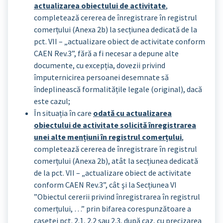
actualizarea obiectului de activitate
,
completează cererea de înregistrare în registrul
comerțului (Anexa 2b) la secțiunea dedicată de la
pct. VII – „actualizare obiect de activitate conform
CAEN Rev.3”, fără a fi necesar a depune alte
documente, cu excepția, dovezii privind
împuternicirea persoanei desemnate să
îndeplinească formalitățile legale (original), dacă
este cazul;
În situația în care
odată cu actualizarea
obiectului de activitate solicită înregistrarea
unei alte mențiuni în registrul comerțului
,
completează cererea de înregistrare în registrul
comerțului (Anexa 2b), atât la secțiunea dedicată
de la pct. VII – „actualizare obiect de activitate
conform CAEN Rev.3”, cât şi la Secțiunea VI
”Obiectul cererii privind înregistrarea în registrul
comerțului, …” prin bifarea corespunzătoare a
casetei pct. 2.1, 2.2 sau 2.3, după caz, cu precizarea