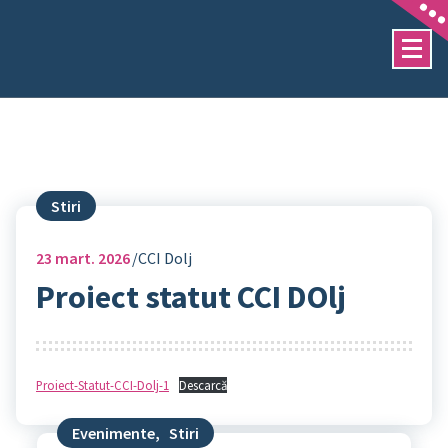
Sari
la
conținut
Stiri
23
mart. 2026
CCI Dolj
Proiect statut CCI DOlj
Proiect-Statut-CCI-Dolj-1
Descarcă
Evenimente
,
Stiri