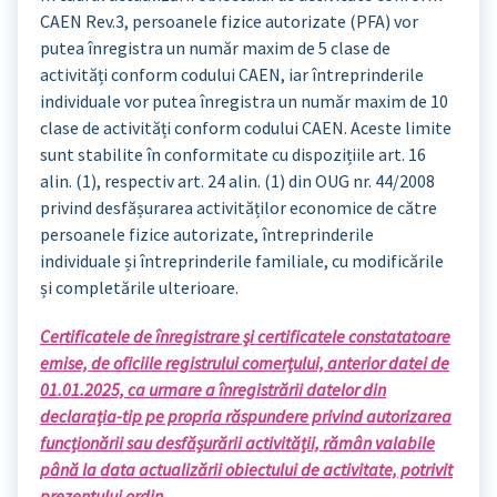
CAEN Rev.3, persoanele fizice autorizate (PFA) vor
putea înregistra un număr maxim de 5 clase de
activități conform codului CAEN, iar întreprinderile
individuale vor putea înregistra un număr maxim de 10
clase de activități conform codului CAEN. Aceste limite
sunt stabilite în conformitate cu dispozițiile art. 16
alin. (1), respectiv art. 24 alin. (1) din OUG nr. 44/2008
privind desfășurarea activităților economice de către
persoanele fizice autorizate, întreprinderile
individuale și întreprinderile familiale, cu modificările
și completările ulterioare.
Certificatele de înregistrare şi certificatele constatatoare
emise, de oficiile registrului comerțului, anterior datei de
01.01.2025, ca urmare a înregistrării datelor din
declarația-tip pe propria răspundere privind autorizarea
funcționării sau desfășurării activității, rămân valabile
până la data actualizării obiectului de activitate, potrivit
prezentului ordin.