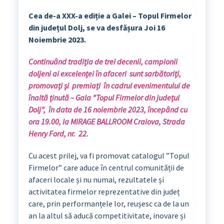
Cea de-a XXX-a ediție a Galei – Topul Firmelor
din județul Dolj, se va desfășura Joi 16
Noiembrie 2023.
Continuând tradiția de trei decenii, campionii
doljeni ai excelenței în afaceri sunt sarbătoriți,
promovați și premiați în cadrul evenimentului de
înaltă ținută – Gala ”Topul Firmelor din județul
Dolj”, în data de 16 noiembrie 2023, începând cu
ora 19.00, la MIRAGE BALLROOM Craiova, Strada
Henry Ford, nr. 22.
Cu acest prilej, va fi promovat catalogul ”Topul
Firmelor” care aduce în centrul comunității de
afaceri locale și nu numai, rezultatele și
activitatea firmelor reprezentative din județ
care, prin performanțele lor, reușesc ca de la un
an la altul să aducă competitivitate, inovare și