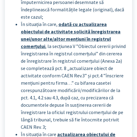
împuternicirea persoanei desemnate să
îndeplinească formalitățile legale (original), dacă
este cazul;
În situația în care,
odată cu actualizarea
obiectului de activitate solicită înregistrarea
unei/unor alte/altor mențiuni în registrul
comerțului
, la secțiunea V ”Obiectul cererii privind
înregistrarea în registrul comerțului” din cererea
de înregistrare în registrul comerțului (Anexa 2a)
se completează pct. 8 „actualizare obiect de
activitate conform CAEN Rev.3” și pct.4 ”înscriere
mențiuni pentru firma…” cu bifarea casetei
corespunzătoare modificării/modificărilor de la
pct. 4.1, 4.2 sau 4.3, după caz, cu precizarea că
documentele depuse în susținerea cererii de
înregistrare la oficiul registrului comerțului de pe
lângă tribunal, trebuie să fie întocmite potrivit
CAEN Rev. 3;
În situația în care
actualizarea obiectului de