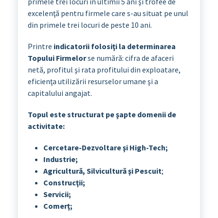
primele trei locuri în ultimii 5 ani şi trofee de
excelenţă pentru firmele care s-au situat pe unul
din primele trei locuri de peste 10 ani.
Printre
indicatorii folosiţi la determinarea
Topului Firmelor
se numără: cifra de afaceri
netă, profitul şi rata profitului din exploatare,
eficienţa utilizării resurselor umane şi a
capitalului angajat.
Topul este structurat pe şapte domenii de
activitate:
Cercetare-Dezvoltare şi High-Tech;
Industrie;
Agricultură, Silvicultură şi Pescuit
;
Construcţii;
Servicii;
Comerţ;