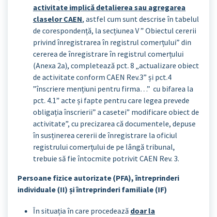
activitate implică detalierea sau agregarea
claselor CAEN
, astfel cum sunt descrise în tabelul
de corespondență, la secțiunea V ” Obiectul cererii
privind înregistrarea în registrul comerțului” din
cererea de înregistrare în registrul comerțului
(Anexa 2a), completează pct. 8 „actualizare obiect
de activitate conform CAEN Rev.3” și pct.4
”înscriere mențiuni pentru firma…” cu bifarea la
pct. 4.1” acte și fapte pentru care legea prevede
obligația înscrierii” a casetei” modificare obiect de
activitate”, cu precizarea că documentele, depuse
în susținerea cererii de înregistrare la oficiul
registrului comerțului de pe lângă tribunal,
trebuie să fie întocmite potrivit CAEN Rev. 3.
Persoane fizice autorizate (PFA), întreprinderi
individuale (II) și întreprinderi familiale (IF)
În situația în care procedează
doar la