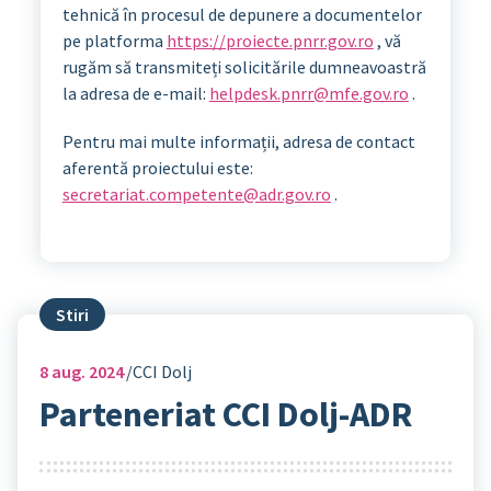
tehnică în procesul de depunere a documentelor
pe platforma
https://proiecte.pnrr.gov.ro
, vă
rugăm să transmiteți solicitările dumneavoastră
la adresa de e-mail:
helpdesk.pnrr@mfe.gov.ro
.
Pentru mai multe informații, adresa de contact
aferentă proiectului este:
secretariat.competente@adr.gov.ro
.
Stiri
8
aug. 2024
CCI Dolj
Parteneriat CCI Dolj-ADR