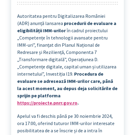
Autoritatea pentru Digitalizarea României
(ADR) anunță lansarea
procedurii de evaluare a
eligibilității IMM-urilor
în cadrul proiectului
„Competențe în tehnologii avansate pentru
IMM-uri”, finanțat din Planul Național de
Redresare și Reziliență, Componenta 7
„Transformare digitală”, Operațiunea D.
„Competențe digitale, capital uman și utilizarea
internetului”, Investiția I19.
Procedura de
evaluare se adresează IMM-urilor care, până
la acest moment, au depus deja solicitările de
sprijin pe platforma
https://proiecte.pnrr.gov.ro
.
Apelul va fi deschis până pe 30 noiembrie 2024,
ora 17:00, oferind tuturor IMM-urilor interesate
posibilitatea de a se înscrie și de a intra în