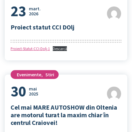
23
mart.
2026
Proiect statut CCI DOlj
Proiect-Statut-CCI-Dolj-1
Descarcă
Evenimente
,
Stiri
30
mai
2025
Cel mai MARE AUTOSHOW din Oltenia
are motorul turat la maxim chiar în
centrul Craiovei!