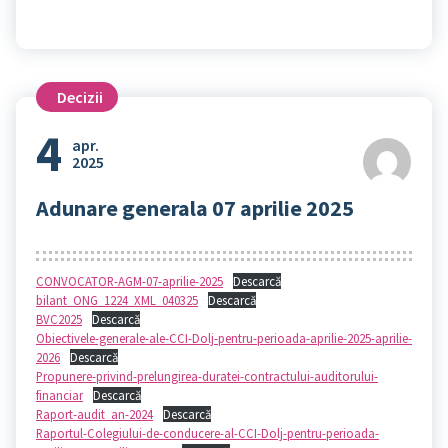
Decizii
4
apr.
2025
Adunare generala 07 aprilie 2025
CONVOCATOR-AGM-07-aprilie-2025
Descarcă
bilant_ONG_1224_XML_040325
Descarcă
BVC2025
Descarcă
Obiectivele-generale-ale-CCI-Dolj-pentru-perioada-aprilie-2025-aprilie-
2026
Descarcă
Propunere-privind-prelungirea-duratei-contractului-auditorului-
financiar
Descarcă
Raport-audit_an-2024
Descarcă
Raportul-Colegiului-de-conducere-al-CCI-Dolj-pentru-perioada-