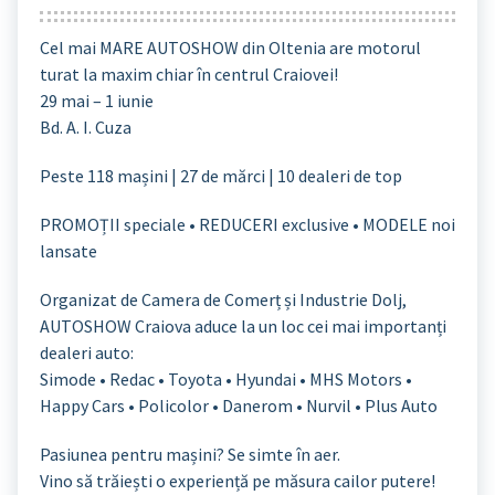
Cel mai MARE AUTOSHOW din Oltenia are motorul
turat la maxim chiar în centrul Craiovei!
29 mai – 1 iunie
Bd. A. I. Cuza
Peste 118 mașini | 27 de mărci | 10 dealeri de top
PROMOȚII speciale • REDUCERI exclusive • MODELE noi
lansate
Organizat de Camera de Comerț și Industrie Dolj,
AUTOSHOW Craiova aduce la un loc cei mai importanți
dealeri auto:
Simode • Redac • Toyota • Hyundai • MHS Motors •
Happy Cars • Policolor • Danerom • Nurvil • Plus Auto
Pasiunea pentru mașini? Se simte în aer.
Vino să trăiești o experiență pe măsura cailor putere!