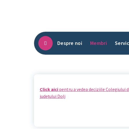
Sari
la
conținut
Despre noi
Membri
Servic
Click aici
pentru a vedea deciziile Colegiului 
judeţului Dolj