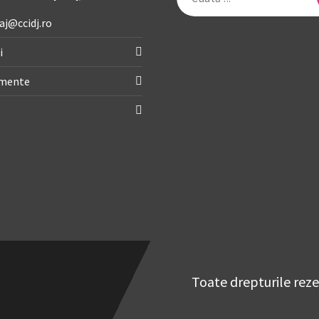
după:
aj@ccidj.ro
i
imente
Toate drepturile rez