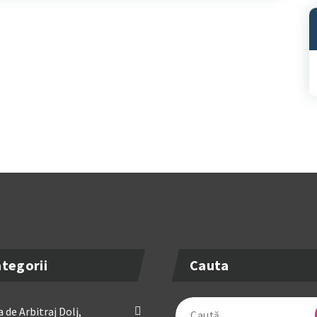
A
tegorii
Cauta
Caută
 de Arbitraj Dolj,