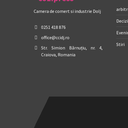
arbitr
Camera de comert si industrie Dolj
Decizi
0251 418 876
Even
office@ccidj.ro
Stiri
Str. Simion Bărnuțiu, nr. 4,
Craiova, Romania