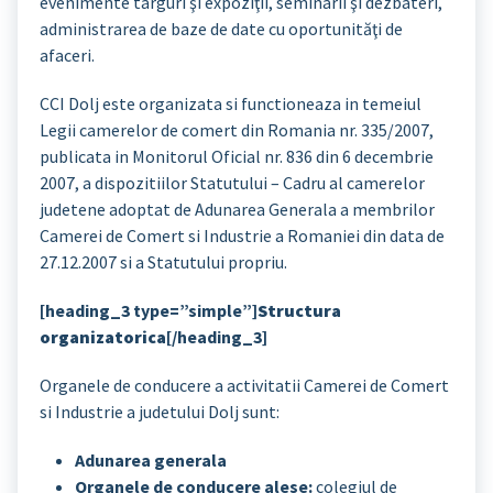
evenimente târguri şi expoziţii, seminarii şi dezbateri,
administrarea de baze de date cu oportunităţi de
afaceri.
CCI Dolj este organizata si functioneaza in temeiul
Legii camerelor de comert din Romania nr. 335/2007,
publicata in Monitorul Oficial nr. 836 din 6 decembrie
2007, a dispozitiilor Statutului – Cadru al camerelor
judetene adoptat de Adunarea Generala a membrilor
Camerei de Comert si Industrie a Romaniei din data de
27.12.2007 si a Statutului propriu.
[heading_3 type=”simple”]
Structura
organizatorica
[/heading_3]
Organele de conducere a activitatii Camerei de Comert
si Industrie a judetului Dolj sunt:
Adunarea generala
Organele de conducere alese:
colegiul de