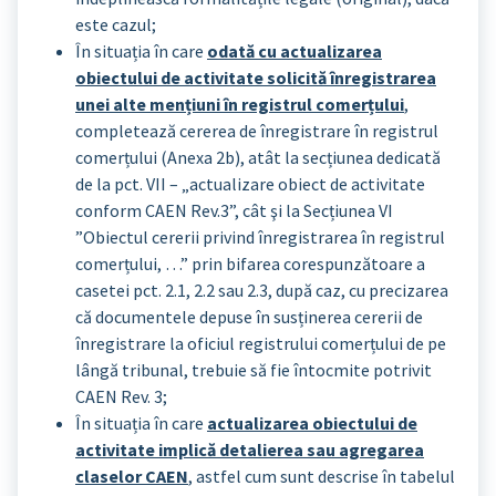
este cazul;
În situația în care
odată cu actualizarea
obiectului de activitate solicită înregistrarea
unei alte mențiuni în registrul comerțului
,
completează cererea de înregistrare în registrul
comerțului (Anexa 2b), atât la secțiunea dedicată
de la pct. VII – „actualizare obiect de activitate
conform CAEN Rev.3”, cât şi la Secțiunea VI
”Obiectul cererii privind înregistrarea în registrul
comerțului, …” prin bifarea corespunzătoare a
casetei pct. 2.1, 2.2 sau 2.3, după caz, cu precizarea
că documentele depuse în susținerea cererii de
înregistrare la oficiul registrului comerțului de pe
lângă tribunal, trebuie să fie întocmite potrivit
CAEN Rev. 3;
În situația în care
actualizarea obiectului de
activitate implică detalierea sau agregarea
claselor CAEN
, astfel cum sunt descrise în tabelul