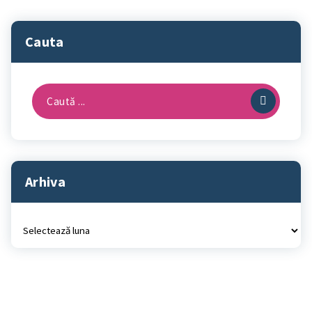
Cauta
Caută
după:
Arhiva
Arhiva