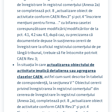
de înregistrare în registrul comerțului (Anexa 2a)
se completează pct. 8 „actualizare obiect de
activitate conform CAEN Rev.3” și pct.4 ”înscriere
mențiuni pentru firma…” cu bifarea casetei
corespunzătoare modificării/modificărilor de la
pct. 4.1, 4.2 sau 4.3, după caz, cu precizarea că
documentele depuse în susținerea cererii de
înregistrare la oficiul registrului comerțului de pe
lângă tribunal, trebuie să fie întocmite potrivit
CAEN Rev. 3;
În situația în care
actualizarea obiectului de
activitate implică detalierea sau agregarea
claselor CAEN
, astfel cum sunt descrise în tabelul
de corespondență, la secțiunea V ” Obiectul cererii
privind înregistrarea în registrul comerțului” din
cererea de înregistrare în registrul comerțului
(Anexa 2a), completează pct. 8 „actualizare obiect
de activitate conform CAEN Rev.3” și pct.4