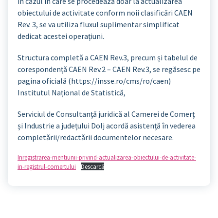
în cazul în care se procedează doar la actualizarea
obiectului de activitate conform noii clasificări CAEN
Rev. 3, se va utiliza fluxul suplimentar simplificat
dedicat acestei operațiuni.
Structura completă a CAEN Rev.3, precum și tabelul de
corespondență CAEN Rev.2 – CAEN Rev.3, se regăsesc pe
pagina oficială (https://insse.ro/cms/ro/caen)
Institutul Național de Statistică,
Serviciul de Consultanță juridică al Camerei de Comerț
și Industrie a județului Dolj acordă asistență în vederea
completării/redactării documentelor necesare.
Inregistrarea-mentiunii-privind-actualizarea-obiectului-de-activitate-
in-registrul-comertului
Descarcă