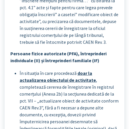
”înscriere mențiuni pentru firma…” cu bifarea la
pct. 4.1” acte și fapte pentru care legea prevede
obligația înscrierii” a casetei” modificare obiect de
activitate”, cu precizarea că documentele, depuse
în susținerea cererii de înregistrare la oficiul
registrului comerțului de pe lângă tribunal,
trebuie să fie întocmite potrivit CAEN Rev. 3.
Persoane fizice autorizate (PFA), întreprinderi
individuale (II) și întreprinderi familiale (IF)
În situația în care procedează
doar la
actualizarea obiectului de activitate
,
completează cererea de înregistrare în registrul
comerțului (Anexa 2b) la secțiunea dedicată de la
pct. VII – „actualizare obiect de activitate conform
CAEN Rev.3”, fără a fi necesar a depune alte
documente, cu excepția, dovezii privind
împuternicirea persoanei desemnate să
îndeplinească formalitățile legale (original), dacă