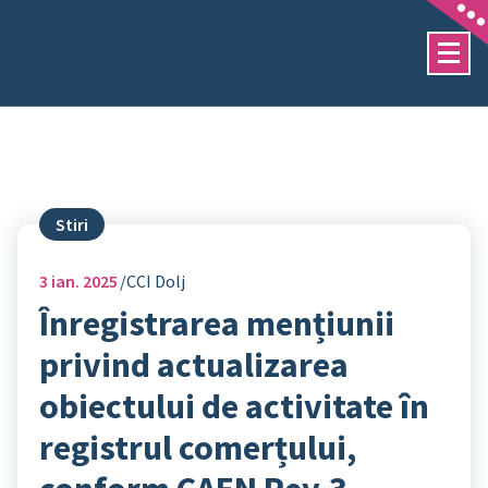
Sari
la
conținut
Stiri
3
ian. 2025
CCI Dolj
Înregistrarea mențiunii
privind actualizarea
obiectului de activitate în
registrul comerțului,