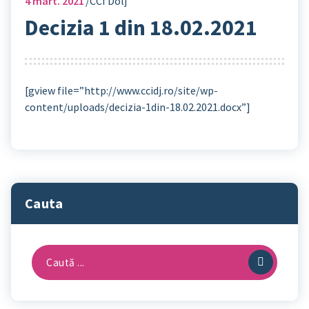
4
mart. 2021
CCI Dolj
Decizia 1 din 18.02.2021
[gview file=”http://www.ccidj.ro/site/wp-
content/uploads/decizia-1din-18.02.2021.docx”]
Cauta
Caută
după: