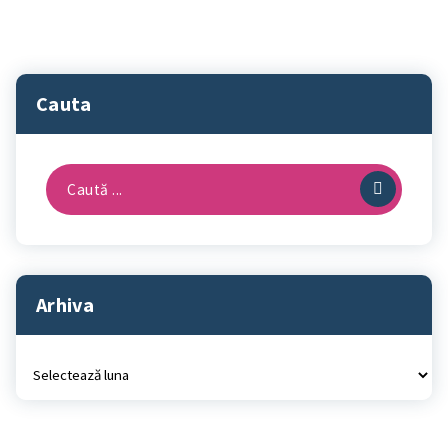
Cauta
Caută
după:
Arhiva
Arhiva