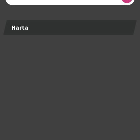
după:
Harta