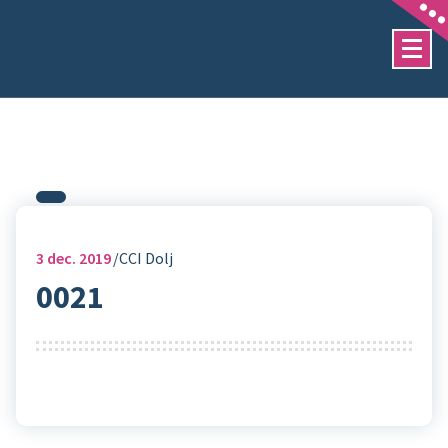
Sari
la
conținut
3
dec. 2019
CCI Dolj
0021