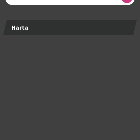
după:
Harta