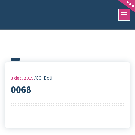
Sari
la
conținut
3
dec. 2019
CCI Dolj
0068