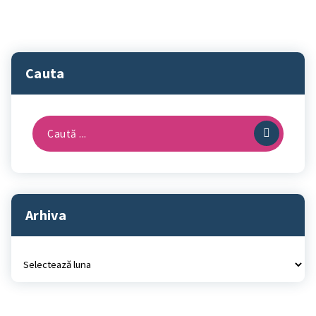
Cauta
Caută
după:
Arhiva
Arhiva