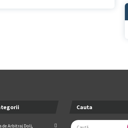
A
tegorii
Cauta
Caută
 de Arbitraj Dolj,