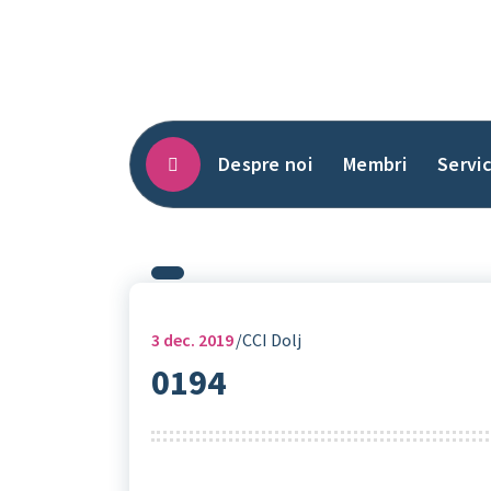
Sari
la
conținut
Despre noi
Membri
Servic
3
dec. 2019
CCI Dolj
0194