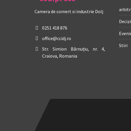
arbitr
Camera de comert si industrie Dolj
Decizi
0251 418 876
Even
office@ccidj.ro
Stiri
Str. Simion Bărnuțiu, nr. 4,
Craiova, Romania