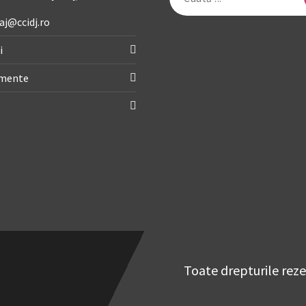
după:
aj@ccidj.ro
i
imente
Toate drepturile rez