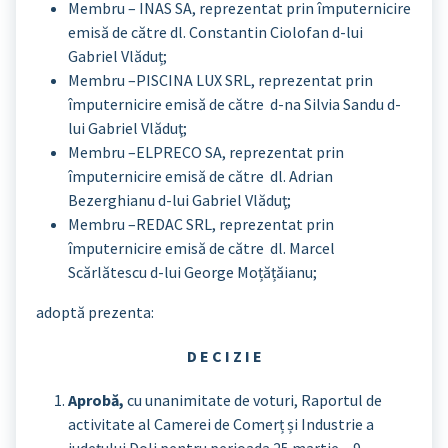
Membru – INAS SA, reprezentat prin împuternicire
emisă de către dl. Constantin Ciolofan d-lui
Gabriel Vlăduț;
Membru –PISCINA LUX SRL, reprezentat prin
împuternicire emisă de către d-na Silvia Sandu d-
lui Gabriel Vlăduţ;
Membru –ELPRECO SA, reprezentat prin
împuternicire emisă de către dl. Adrian
Bezerghianu d-lui Gabriel Vlăduţ;
Membru –REDAC SRL, reprezentat prin
împuternicire emisă de către dl. Marcel
Scărlătescu d-lui George Moțățăianu;
adoptă prezenta:
D E C I Z I E
Aprobă,
cu unanimitate de voturi, Raportul de
activitate al Camerei de Comerț și Industrie a
județului Dolj pentru perioada 25 martie – 9