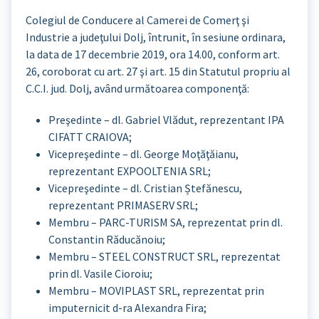
Colegiul de Conducere al Camerei de Comerţ şi
Industrie a judeţului Dolj, întrunit, în sesiune ordinara,
la data de 17 decembrie 2019, ora 14.00, conform art.
26, coroborat cu art. 27 şi art. 15 din Statutul propriu al
C.C.I. jud. Dolj, având următoarea componenţă:
Preşedinte – dl. Gabriel Vlădut, reprezentant IPA
CIFATT CRAIOVA;
Vicepreşedinte – dl. George Moţăţăianu,
reprezentant EXPOOLTENIA SRL;
Vicepreşedinte – dl. Cristian Ștefănescu,
reprezentant PRIMASERV SRL;
Membru – PARC-TURISM SA, reprezentat prin dl.
Constantin Răducănoiu;
Membru – STEEL CONSTRUCT SRL, reprezentat
prin dl. Vasile Cioroiu;
Membru – MOVIPLAST SRL, reprezentat prin
imputernicit d-ra Alexandra Fira;