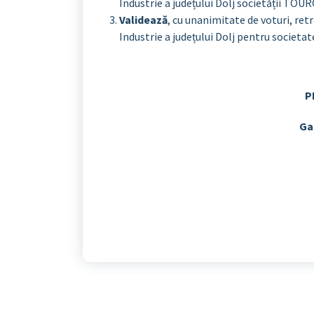
Industrie a județului Dolj societății TOU
Validează
, cu unanimitate de voturi, ret
Industrie a județului Dolj pentru soc
P
Ga