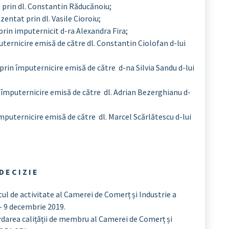
rin dl. Constantin Răducănoiu;
tat prin dl. Vasile Cioroiu;
in imputernicit d-ra Alexandra Fira;
ernicire emisă de către dl. Constantin Ciolofan d-lui
in împuternicire emisă de către d-na Silvia Sandu d-lui
mputernicire emisă de către dl. Adrian Bezerghianu d-
uternicire emisă de către dl. Marcel Scărlătescu d-lui
D E C I Z I E
ul de activitate al Camerei de Comerț și Industrie a
– 9 decembrie 2019.
rdarea calițății de membru al Camerei de Comerț și