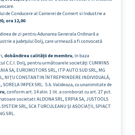
vocare.
ui de Conducere al Camerei de Comert si Industrie a
20, ora 12,00
.
rdinea de zi pentru Adunarea Generala Ordinară a
trie a județului Dolj, care urmează a fi convocată
ri,
dobândirea calităţii de membru
, in baza
utul C.C.I. Dolj, pentru următoarele societăţi: CUMMINS
A SA, EUROMOTORS SRL, ITP AUTO SUD SRL, MG
L, NIȚU CONSTANTIN ÎNTREPRINDERE INDIVIDUALĂ,
 SORELA IMPEX SRL. 5.b. Valideaza, cu unanimitate de
bru
, conform art. 14 alin. 1 lit. a coroborat cu art. 27 pct.
 urmatoare societati: ALDONA SRL, ERPIA SA, JUSTOOLS
 SYSTEM SRL, SCA TURCULEANU ȘI ASOCIAȚII, SPIACT
NG SRL.