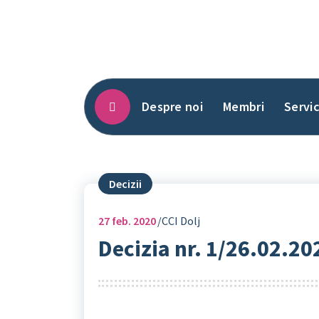
Sari
la
conținut
Despre noi
Membri
Servic
Decizii
27
feb. 2020
CCI Dolj
Decizia nr. 1/26.02.20