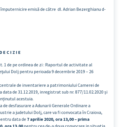
mputernicire emisă de către dl. Adrian Bezerghianu d-
D E C I Z I E
. 1 de pe ordinea de zi : Raportul de activitate al
eţului Dolj pentru perioada 9 decembrie 2019 – 26
i centrale de inventariere a patrimoniului Camerei de
a data de 31.12.2019, inregistrat sub nr. 877/11.02.2020 și
nținutul acestuia.
a de desfasurare a Adunarii Generale Ordinare a
trie a judetului Dolj, care va fi convocata în Craiova,
, pentru data de
7 aprilie 2020, ora 13,00 – prima
20, ora 13,00
pentru cea de-a doua convocare in situatia