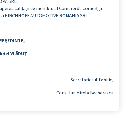
ROPA SRL.
ragerea calițății de membru al Camerei de Comerț și
ietatea KIRCHHOFF AUTOMOTIVE ROMANIA SRL.
REŞEDINTE,
briel VLĂDUŢ
Secretariatul Tehnic,
Cons. Jur. Mirela Becherescu