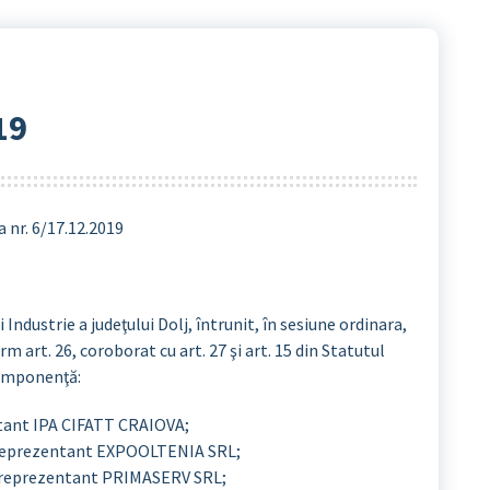
19
a nr. 6/17.12.2019
ndustrie a judeţului Dolj, întrunit, în sesiune ordinara,
m art. 26, coroborat cu art. 27 şi art. 15 din Statutul
componenţă:
ntant IPA CIFATT CRAIOVA;
, reprezentant EXPOOLTENIA SRL;
u, reprezentant PRIMASERV SRL;