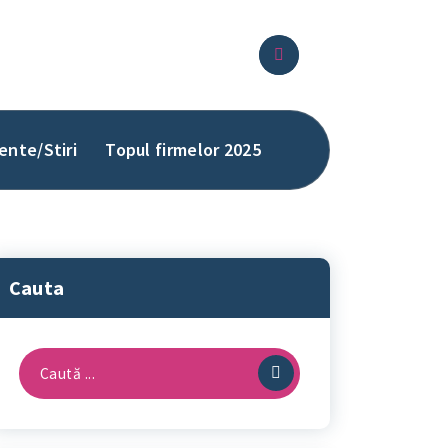
ente/Stiri
Topul firmelor 2025
Cauta
Caută
după: