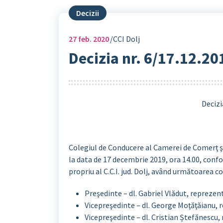
Decizii
27
feb. 2020
CCI Dolj
Decizia nr. 6/17.12.20
Decizi
Colegiul de Conducere al Camerei de Comerţ şi I
la data de 17 decembrie 2019, ora 14.00, confor
propriu al C.C.I. jud. Dolj, având următoarea 
Preşedinte – dl. Gabriel Vlădut, repreze
Vicepreşedinte – dl. George Moţăţăianu
Vicepreşedinte – dl. Cristian Ștefănesc