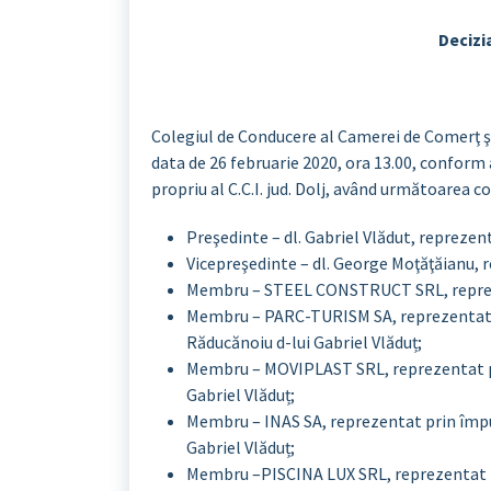
Decizia
Colegiul de Conducere al Camerei de Comerţ şi I
data de 26 februarie 2020, ora 13.00, conform ar
propriu al C.C.I. jud. Dolj, având următoarea 
Preşedinte – dl. Gabriel Vlădut, repreze
Vicepreşedinte – dl. George Moţăţăianu
Membru – STEEL CONSTRUCT SRL, reprezen
Membru – PARC-TURISM SA, reprezentat p
Răducănoiu d-lui Gabriel Vlăduț;
Membru – MOVIPLAST SRL, reprezentat prin
Gabriel Vlăduț;
Membru – INAS SA, reprezentat prin împut
Gabriel Vlăduț;
Membru –PISCINA LUX SRL, reprezentat pr