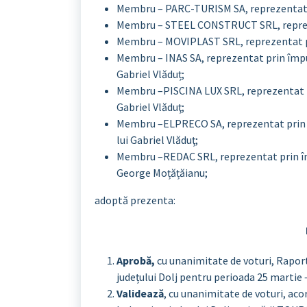
Membru – PARC-TURISM SA, reprezentat p
Membru – STEEL CONSTRUCT SRL, reprezen
Membru – MOVIPLAST SRL, reprezentat pr
Membru – INAS SA, reprezentat prin împut
Gabriel Vlăduț;
Membru –PISCINA LUX SRL, reprezentat pr
Gabriel Vlăduţ;
Membru –ELPRECO SA, reprezentat prin î
lui Gabriel Vlăduţ;
Membru –REDAC SRL, reprezentat prin împ
George Moțățăianu;
adoptă prezenta:
Aprobă,
cu unanimitate de voturi, Raport
județului Dolj pentru perioada 25 martie 
Validează
, cu unanimitate de voturi, aco