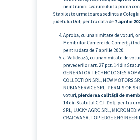
neintrunirii cvorumului la prima con
Stabileste urmatoarea sedinta a Colegiul
judetului Dolj pentru data de
7 aprilie 20
Aproba, cu unanimitate de voturi, o
Membrilor Camerei de Comerț și Indus
pentru data de 7 aprilie 2020.
a. Validează, cu unanimitate de votu
prevederilor art. 27 pct. 14 din Stat
GENERATOR TECHNOLOGIES ROMANI
COLLECTION SRL, NEW MOTORS SR
NUBIA SERVICE SRL, PERMIS OK SRL,
voturi,
pierderea calităţii de mem
14 din Statutul C.C.I. Dolj, pentru
SRL, LUCKY AGRO SRL, MICROMEDIA
CRAIOVA SA, TOP EDGE ENGINEERI