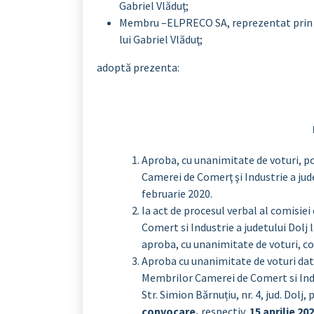
Gabriel Vlăduţ;
Membru –ELPRECO SA, reprezentat prin î
lui Gabriel Vlăduţ;
adoptă prezenta:
Aproba, cu unanimitate de voturi, pct
Camerei de Comerţ şi Industrie a jud
februarie 2020.
Ia act de procesul verbal al comisie
Comert si Industrie a judetului Dolj l
aproba, cu unanimitate de voturi, co
Aproba cu unanimitate de voturi dat
Membrilor Camerei de Comert si Indus
Str. Simion Bărnuțiu, nr. 4, jud. Dolj
convocare,
respectiv,
15 aprilie 20