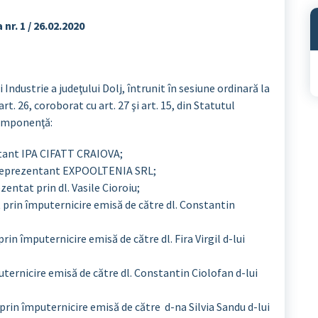
 nr. 1 / 26.02.2020
A
ndustrie a judeţului Dolj, întrunit în sesiune ordinară la
t. 26, coroborat cu art. 27 şi art. 15, din Statutul
componenţă:
ntant IPA CIFATT CRAIOVA;
, reprezentant EXPOOLTENIA SRL;
tat prin dl. Vasile Cioroiu;
rin împuternicire emisă de către dl. Constantin
 împuternicire emisă de către dl. Fira Virgil d-lui
ernicire emisă de către dl. Constantin Ciolofan d-lui
in împuternicire emisă de către d-na Silvia Sandu d-lui