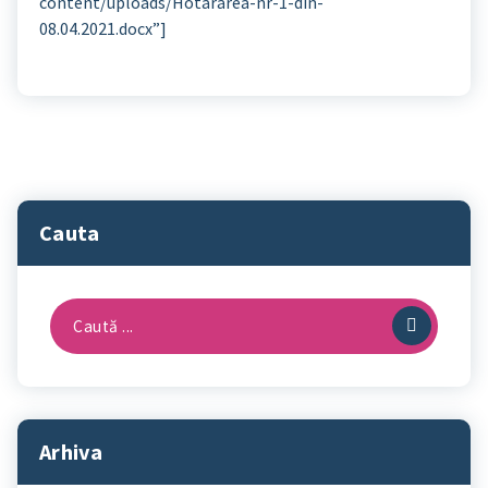
content/uploads/Hotararea-nr-1-din-
08.04.2021.docx”]
Cauta
Caută
după:
Arhiva