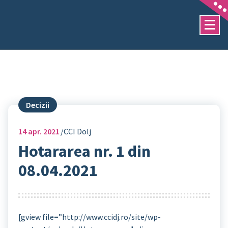
Sari
la
conținut
Decizii
14
apr. 2021
CCI Dolj
Hotararea nr. 1 din
08.04.2021
[gview file=”http://www.ccidj.ro/site/wp-