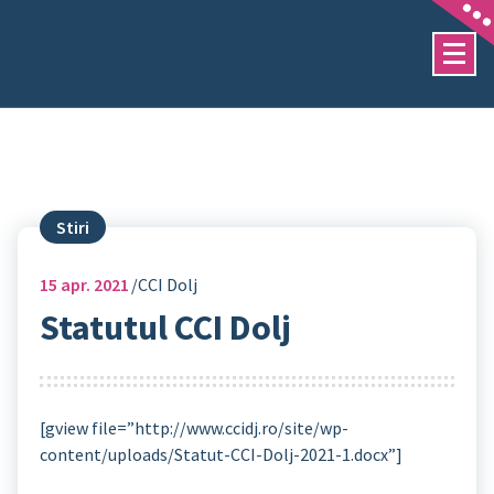
Sari
la
conținut
Stiri
15
apr. 2021
CCI Dolj
Statutul CCI Dolj
[gview file=”http://www.ccidj.ro/site/wp-
content/uploads/Statut-CCI-Dolj-2021-1.docx”]