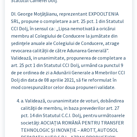
Statutul Camerei Dolj.
Dl. George Moțățăianu, reprezentant EXPOOLTENIA
SRL, propune o completare a art. 25 pct. 1 din Statutul
CCI Dolj, în sensul ca : „Lipsa nemotivată a oricărui
membru al Colegiului de Conducere la jumătate din
şedinţele anuale ale Colegiului de Conducere, atrage
revocarea calității de către Adunarea Generală”.
Validează, in unanimitate, propunerea de completare a
art. 25 pct 1 din Statutul CCI Dolj, urmând ca punctul 9
de pe ordinea de zi a Adunării Generale a Mmebrilor CCI
Dolj din data de 08 aprilie 2021, să fie reformulat în
mod corespunzător celor doua propuneri validate.
a. Validează, cu unanimitate de voturi, dobândirea
calităţii de membru, in baza prevederilor art. 27
pct. 14 din Statutul C.C.I. Dolj, pentru următoarele
societăţi: AOCIAȚIA ROMÂNĂ PENTRU TRANSFER
TEHNOLOGIC ȘI INOVAȚIE – AROTT, AUTOSOL