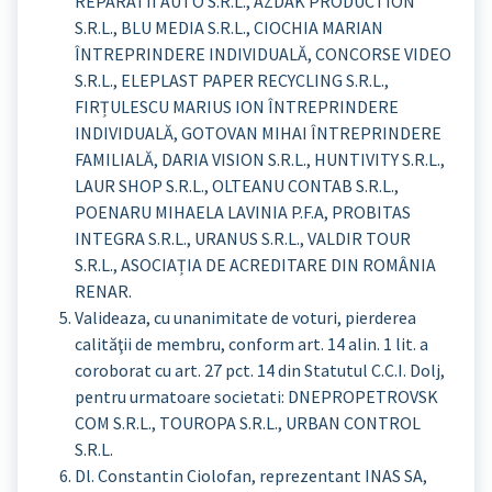
REPARATII AUTO S.R.L., AZDAK PRODUCTION
S.R.L., BLU MEDIA S.R.L., CIOCHIA MARIAN
ÎNTREPRINDERE INDIVIDUALĂ, CONCORSE VIDEO
S.R.L., ELEPLAST PAPER RECYCLING S.R.L.,
FIRȚULESCU MARIUS ION ÎNTREPRINDERE
INDIVIDUALĂ, GOTOVAN MIHAI ÎNTREPRINDERE
FAMILIALĂ, DARIA VISION S.R.L., HUNTIVITY S.R.L.,
LAUR SHOP S.R.L., OLTEANU CONTAB S.R.L.,
POENARU MIHAELA LAVINIA P.F.A, PROBITAS
INTEGRA S.R.L., URANUS S.R.L., VALDIR TOUR
S.R.L., ASOCIAȚIA DE ACREDITARE DIN ROMÂNIA
RENAR.
Valideaza, cu unanimitate de voturi, pierderea
calităţii de membru, conform art. 14 alin. 1 lit. a
coroborat cu art. 27 pct. 14 din Statutul C.C.I. Dolj,
pentru urmatoare societati: DNEPROPETROVSK
COM S.R.L., TOUROPA S.R.L., URBAN CONTROL
S.R.L.
Dl. Constantin Ciolofan, reprezentant INAS SA,