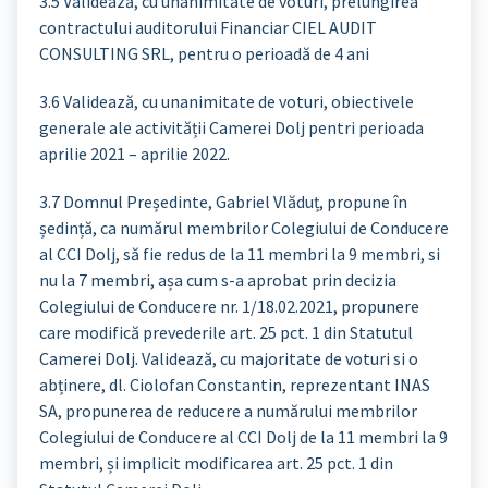
3.5 Validează, cu unanimitate de voturi, prelungirea
contractului auditorului Financiar CIEL AUDIT
CONSULTING SRL, pentru o perioadă de 4 ani
3.6 Validează, cu unanimitate de voturi, obiectivele
generale ale activității Camerei Dolj pentri perioada
aprilie 2021 – aprilie 2022.
3.7 Domnul Președinte, Gabriel Vlăduț, propune în
ședință, ca numărul membrilor Colegiului de Conducere
al CCI Dolj, să fie redus de la 11 membri la 9 membri, si
nu la 7 membri, așa cum s-a aprobat prin decizia
Colegiului de Conducere nr. 1/18.02.2021, propunere
care modifică prevederile art. 25 pct. 1 din Statutul
Camerei Dolj. Validează, cu majoritate de voturi si o
abținere, dl. Ciolofan Constantin, reprezentant INAS
SA, propunerea de reducere a numărului membrilor
Colegiului de Conducere al CCI Dolj de la 11 membri la 9
membri, și implicit modificarea art. 25 pct. 1 din