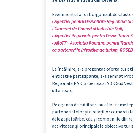
Evenimentul a fost organizat de Clusteru
• Agentiei pentru Dezvoltare Regionala Su
• Camerei de Comert si Industrie Dolj,
• Agentiei Regionale pentru Dezvoltarea Se
• ARoTT – Asociatia Romana pentru Transfe
ca parteneri in Initaitiva de turism, ROSE
La întâlnire, s-a prezentat oferta turisti
entitatile participante, s-a semnat Pro
Regionala RARIS (Serbia si ADR Sud Vest O
ulterioare.
Pe agenda discuțiilor s-au aflat teme le
parteneriatelor și a relațiilor comerciale
delegației sârbe, cât și companiile din 
activitatea și principalele obiective tur