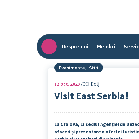
Sari
la
conținut
Despre noi
Membri
Servic
Evenimente
,
Stiri
12
oct. 2023
CCI Dolj
Visit East Serbia!
La Craiova, la sediul Agenției de Dezv
afaceri și prezentare a ofertei turistic
Serbia si 27 entitati din Oltenia.