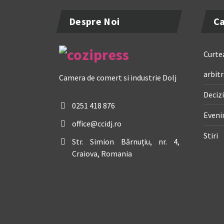
Despre Noi
Ca
Curtea
arbitr
Camera de comert si industrie Dolj
Decizi
0251 418 876
Even
office@ccidj.ro
Stiri
Str. Simion Bărnuțiu, nr. 4,
Craiova, Romania