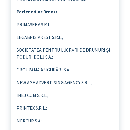
Partenerilor Bronz:
PRIMASERV S.R.L.
LEGABRIS PREST S.R.L.;
SOCIETATEA PENTRU LUCRĂRI DE DRUMURI ȘI
PODURI DOLJ S.A.;
GROUPAMA ASIGURĂRI S.A.
NEW AGE ADVERTISING AGENCY S.R.L.;
INEJ COM S.R.L.;
PRINTEX S.R.L.;
MERCUR S.A;