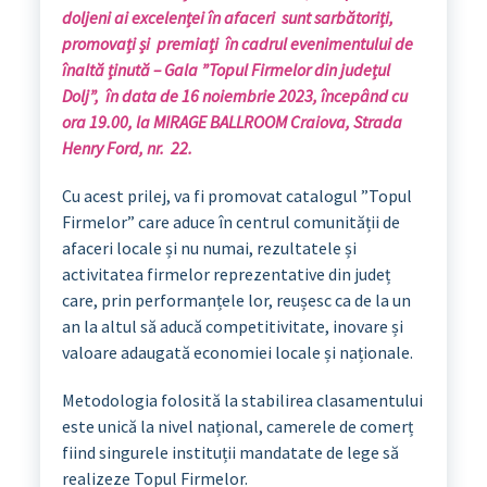
doljeni ai excelenței în afaceri sunt sarbătoriți,
promovați și premiați în cadrul evenimentului de
înaltă ținută – Gala ”Topul Firmelor din județul
Dolj”, în data de 16 noiembrie 2023, începând cu
ora 19.00, la MIRAGE BALLROOM Craiova, Strada
Henry Ford, nr. 22.
Cu acest prilej, va fi promovat catalogul ”Topul
Firmelor” care aduce în centrul comunității de
afaceri locale și nu numai, rezultatele și
activitatea firmelor reprezentative din județ
care, prin performanțele lor, reușesc ca de la un
an la altul să aducă competitivitate, inovare și
valoare adaugată economiei locale și naționale.
Metodologia folosită la stabilirea clasamentului
este unică la nivel național, camerele de comerț
fiind singurele instituții mandatate de lege să
realizeze Topul Firmelor.