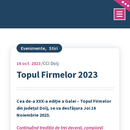
Sari
la
conținut
Evenimente
,
Stiri
16
oct. 2023
CCI Dolj
Topul Firmelor 2023
Cea de-a XXX-a ediție a Galei – Topul Firmelor
din județul Dolj, se va desfășura Joi 16
Noiembrie 2023.
Continuând tradiția de trei decenii, campionii