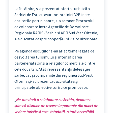
La întâlnire, s-a prezentat oferta turistică a
Serbiei de Est, au avut loc intalniri B2B intre
entitatile participante, s-a semnat Protocolul
de colaborare intre Agentiile de Dezvoltare
Regionala RARIS (Serbia si ADR Sud Vest Oltenia,
s-a discutat despre cooperării si vizite ulterioare.
Pe agenda discuțiilor s-au aflat teme legate de
dezvoltarea turismului și intensificarea
parteneriatelor și a relațiilor comerciale dintre
cele două țări. Atât reprezentanții delegației
sârbe, cât și companiile din regiunea Sud-Vest
Oltenia și-au prezentat activitatea și
principalele obiective turistice promovate.
„
Ne-am dorit o colaborare cu Serbia, deoarece
știm că dispune de resurse importante din punct de
vedere turistic și este, totodată, o țară accesibilă