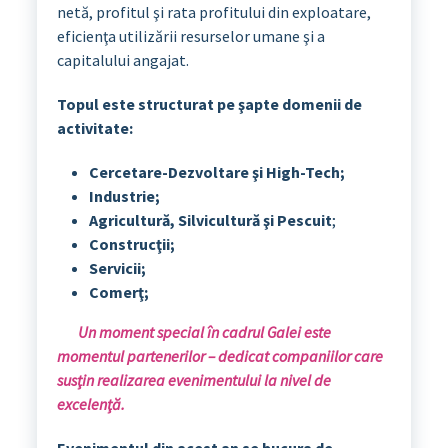
netă, profitul şi rata profitului din exploatare,
eficienţa utilizării resurselor umane şi a
capitalului angajat.
Topul este structurat pe şapte domenii de
activitate:
Cercetare-Dezvoltare şi High-Tech;
Industrie;
Agricultură, Silvicultură şi Pescuit
;
Construcţii;
Servicii;
Comerţ;
Un moment special în cadrul Galei este
momentul partenerilor – dedicat companiilor care
susţin realizarea evenimentului la nivel de
excelenţă.
Evenimentul din acest an se bucura de