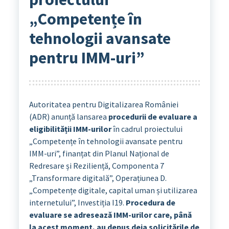
„Competențe în
tehnologii avansate
pentru IMM-uri”
Autoritatea pentru Digitalizarea României
(ADR) anunță lansarea
procedurii de evaluare a
eligibilității IMM-urilor
în cadrul proiectului
„Competențe în tehnologii avansate pentru
IMM-uri”, finanțat din Planul Național de
Redresare și Reziliență, Componenta 7
„Transformare digitală”, Operațiunea D.
„Competențe digitale, capital uman și utilizarea
internetului”, Investiția I19.
Procedura de
evaluare se adresează IMM-urilor care, până
la acest moment, au depus deja solicitările de