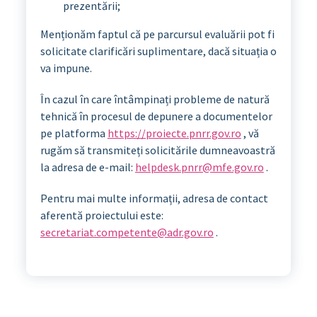
prezentării;
Menționăm faptul că pe parcursul evaluării pot fi
solicitate clarificări suplimentare, dacă situația o
va impune.
În cazul în care întâmpinați probleme de natură
tehnică în procesul de depunere a documentelor
pe platforma
https://proiecte.pnrr.gov.ro
, vă
rugăm să transmiteți solicitările dumneavoastră
la adresa de e-mail:
helpdesk.pnrr@mfe.gov.ro
.
Pentru mai multe informații, adresa de contact
aferentă proiectului este:
secretariat.competente@adr.gov.ro
.