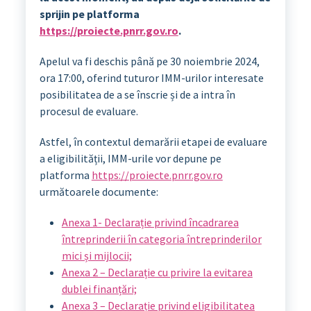
sprijin pe platforma
https://proiecte.pnrr.gov.ro
.
Apelul va fi deschis până pe 30 noiembrie 2024,
ora 17:00, oferind tuturor IMM-urilor interesate
posibilitatea de a se înscrie și de a intra în
procesul de evaluare.
Astfel, în contextul demarării etapei de evaluare
a eligibilității, IMM-urile vor depune pe
platforma
https://proiecte.pnrr.gov.ro
următoarele documente:
Anexa 1- Declarație privind încadrarea
întreprinderii în categoria întreprinderilor
mici și mijlocii;
Anexa 2 – Declarație cu privire la evitarea
dublei finanțări;
Anexa 3 – Declarație privind eligibilitatea