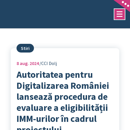
Sari
la
conținut
Stiri
8
aug. 2024
CCI Dolj
Autoritatea pentru
Digitalizarea României
lansează procedura de
evaluare a eligibilității
IMM-urilor în cadrul
proiectului