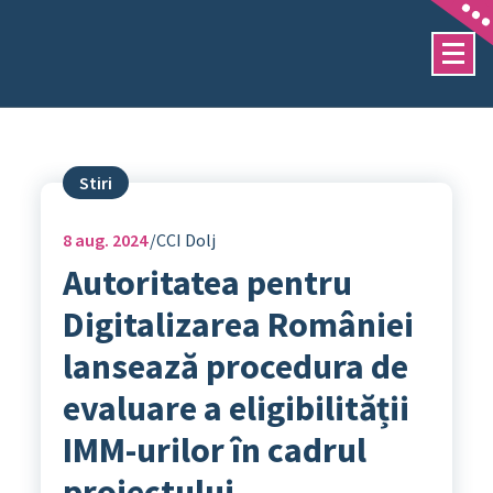
Sari
la
conținut
Stiri
8
aug. 2024
CCI Dolj
Autoritatea pentru
Digitalizarea României
lansează procedura de
evaluare a eligibilității
IMM-urilor în cadrul
proiectului