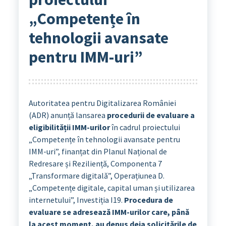
„Competențe în
tehnologii avansate
pentru IMM-uri”
Autoritatea pentru Digitalizarea României
(ADR) anunță lansarea
procedurii de evaluare a
eligibilității IMM-urilor
în cadrul proiectului
„Competențe în tehnologii avansate pentru
IMM-uri”, finanțat din Planul Național de
Redresare și Reziliență, Componenta 7
„Transformare digitală”, Operațiunea D.
„Competențe digitale, capital uman și utilizarea
internetului”, Investiția I19.
Procedura de
evaluare se adresează IMM-urilor care, până
la acest moment, au depus deja solicitările de