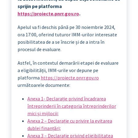
sprijin pe platforma
https://proiecte.pnrr.gov.ro
.
Apelul va fi deschis până pe 30 noiembrie 2024,
ora 17:00, oferind tuturor IMM-urilor interesate
posibilitatea de a se înscrie și de a intra în
procesul de evaluare.
Astfel, în contextul demarării etapei de evaluare
a eligibilității, IMM-urile vor depune pe
platforma
https://proiecte.pnrr.gov.ro
următoarele documente:
Anexa 1- Declarație privind încadrarea
întreprinderii în categoria întreprinderilor
mici și mijlocii;
Anexa 2 – Declarație cu privire la evitarea
dublei finanțări;
Anexa 3 – Declarație privind eligibilitatea