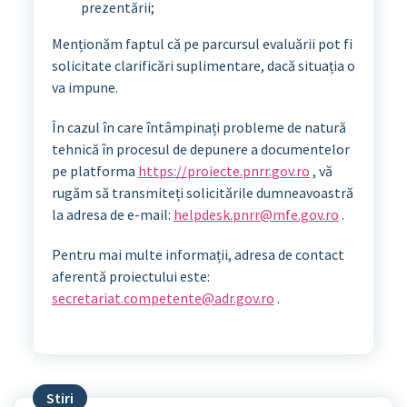
prezentării;
Menționăm faptul că pe parcursul evaluării pot fi
solicitate clarificări suplimentare, dacă situația o
va impune.
În cazul în care întâmpinați probleme de natură
tehnică în procesul de depunere a documentelor
pe platforma
https://proiecte.pnrr.gov.ro
, vă
rugăm să transmiteți solicitările dumneavoastră
la adresa de e-mail:
helpdesk.pnrr@mfe.gov.ro
.
Pentru mai multe informații, adresa de contact
aferentă proiectului este:
secretariat.competente@adr.gov.ro
.
Stiri