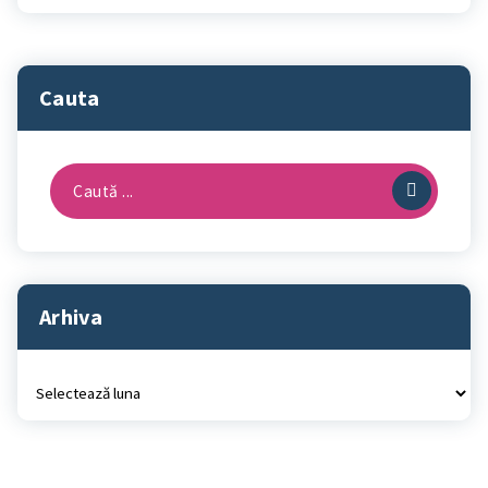
Cauta
Caută
după:
Arhiva
Arhiva