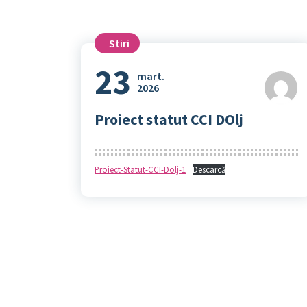
Stiri
23
mart.
2026
Proiect statut CCI DOlj
Proiect-Statut-CCI-Dolj-1
Descarcă