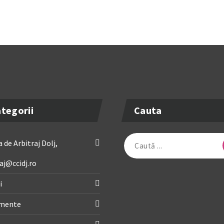
tegorii
Cauta
Caută
 de Arbitraj Dolj,
după:
aj@ccidj.ro
i
imente