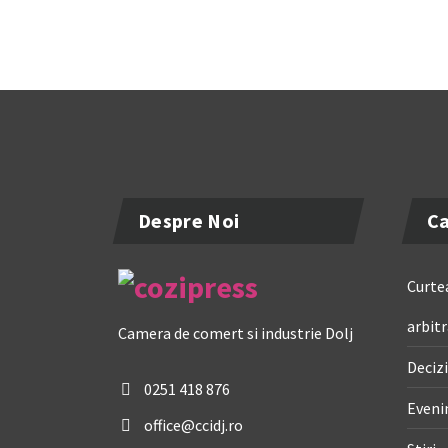
Despre Noi
Ca
Curtea
arbitr
Camera de comert si industrie Dolj
Decizi
0251 418 876
Even
office@ccidj.ro