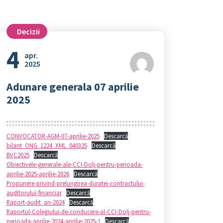
Decizii
4
apr.
2025
Adunare generala 07 aprilie
2025
CONVOCATOR-AGM-07-aprilie-2025
Descarcă
bilant_ONG_1224_XML_040325
Descarcă
BVC2025
Descarcă
Obiectivele-generale-ale-CCI-Dolj-pentru-perioada-
aprilie-2025-aprilie-2026
Descarcă
Propunere-privind-prelungirea-duratei-contractului-
auditorului-financiar
Descarcă
Raport-audit_an-2024
Descarcă
Raportul-Colegiului-de-conducere-al-CCI-Dolj-pentru-
perioada-aprilie-2024-aprilie-2025-1
Descarcă