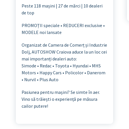
Peste 118 mașini | 27 de mărci | 10 dealeri
de top
PROMOȚII speciale • REDUCERI exclusive •
MODELE noi lansate
Organizat de Camera de Comerț și Industrie
Dolj, AUTOSHOW Craiova aduce la un loc cei
mai importanți dealeri auto:
Simode • Redac • Toyota • Hyundai • MHS
Motors • Happy Cars • Policolor • Danerom
• Nurvil • Plus Auto
Pasiunea pentru mașini? Se simte în aer.
Vino să trăiești o experiență pe măsura
cailor putere!