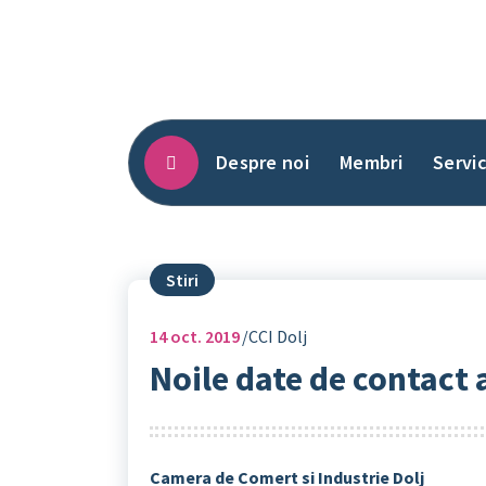
Sari
la
conținut
Despre noi
Membri
Servic
Stiri
14
oct. 2019
CCI Dolj
Noile date de contact a
Camera de Comert si Industrie Dolj