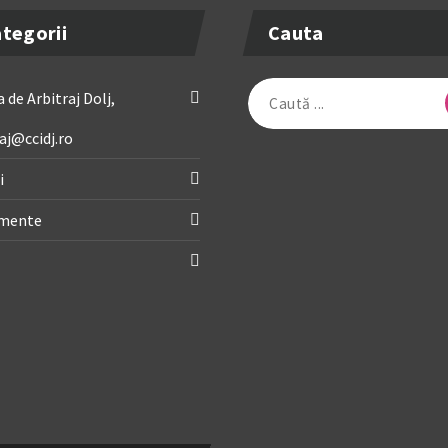
tegorii
Cauta
Caută
 de Arbitraj Dolj,
după:
aj@ccidj.ro
i
imente