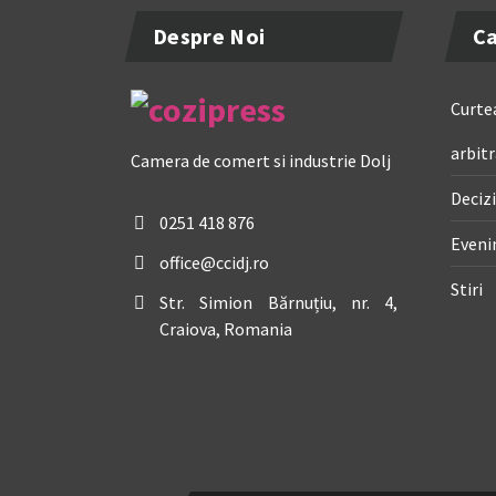
Despre Noi
Ca
Curtea
arbitr
Camera de comert si industrie Dolj
Decizi
0251 418 876
Even
office@ccidj.ro
Stiri
Str. Simion Bărnuțiu, nr. 4,
Craiova, Romania