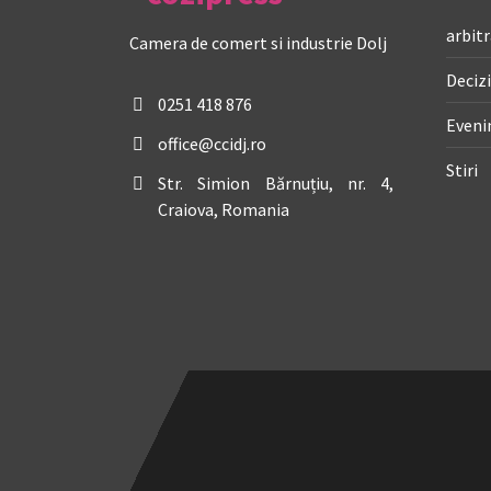
arbitr
Camera de comert si industrie Dolj
Decizi
0251 418 876
Even
office@ccidj.ro
Stiri
Str. Simion Bărnuțiu, nr. 4,
Craiova, Romania