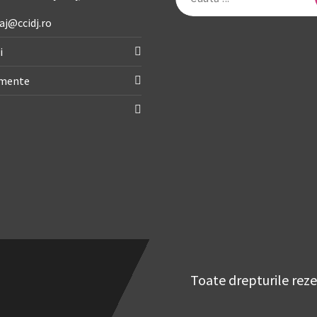
după:
aj@ccidj.ro
i
imente
Toate drepturile rez