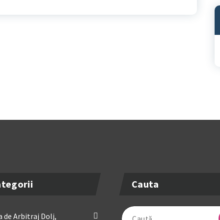
A
tegorii
Cauta
Caută
 de Arbitraj Dolj,