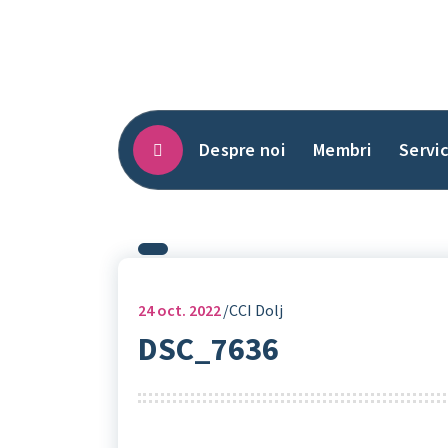
Sari
la
conținut
Despre noi
Membri
Servic
24
oct. 2022
CCI Dolj
DSC_7636