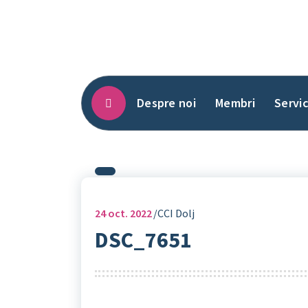
Sari
la
conținut
Despre noi
Membri
Servic
24
oct. 2022
CCI Dolj
DSC_7651