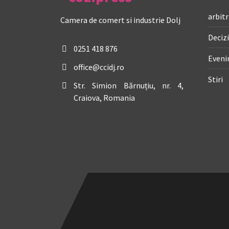
arbitr
Camera de comert si industrie Dolj
Decizi
0251 418 876
Even
office@ccidj.ro
Stiri
Str. Simion Bărnuțiu, nr. 4,
Craiova, Romania