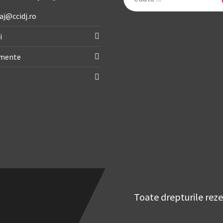
după:
aj@ccidj.ro
i
imente
Toate drepturile rez