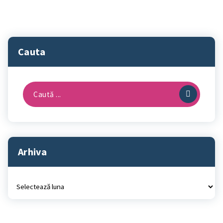
Cauta
Caută
după:
Arhiva
Arhiva