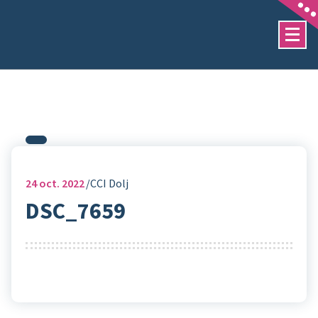
Sari
la
conținut
24
oct. 2022
CCI Dolj
DSC_7659