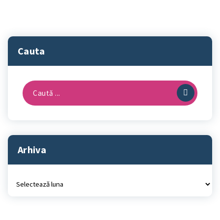
Cauta
Caută
după:
Arhiva
Arhiva