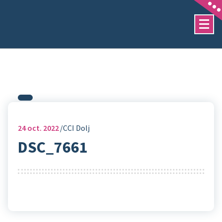
Sari
la
conținut
24
oct. 2022
CCI Dolj
DSC_7661