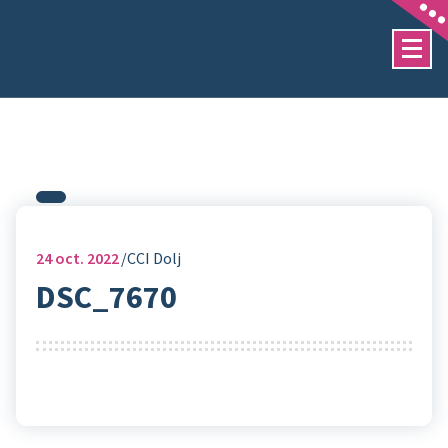
Sari
la
conținut
24
oct. 2022
CCI Dolj
DSC_7670