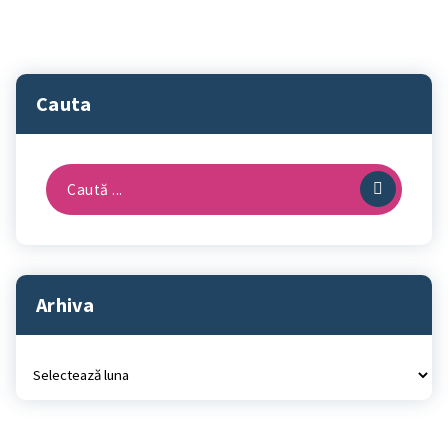
Cauta
Caută
după:
Arhiva
Arhiva