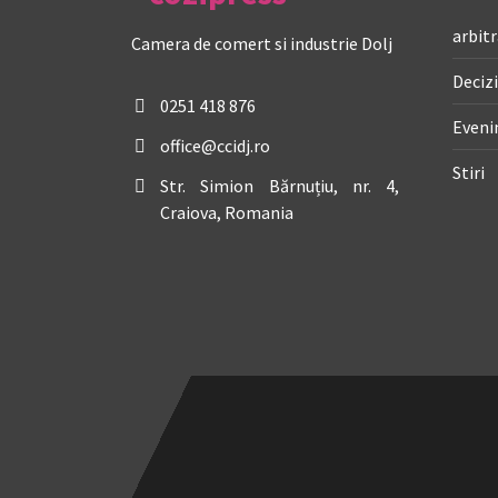
arbitr
Camera de comert si industrie Dolj
Decizi
0251 418 876
Even
office@ccidj.ro
Stiri
Str. Simion Bărnuțiu, nr. 4,
Craiova, Romania