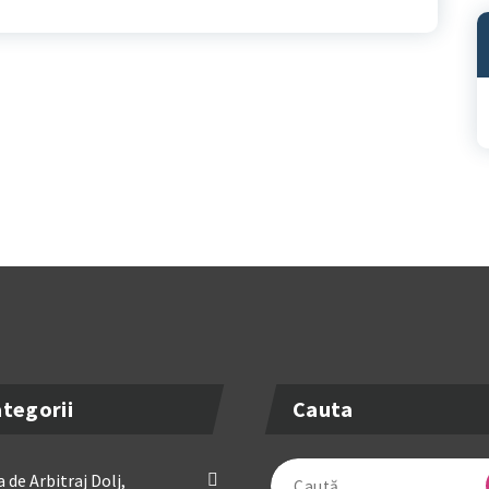
A
tegorii
Cauta
Caută
 de Arbitraj Dolj,