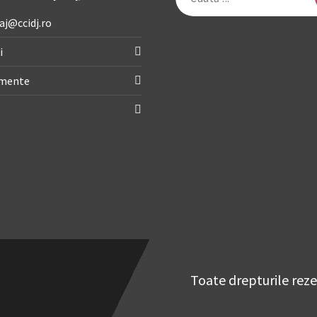
după:
aj@ccidj.ro
i
imente
Toate drepturile rez