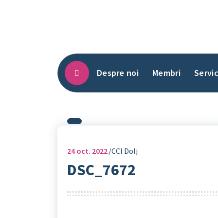
Sari
la
conținut
Despre noi
Membri
Servic
24
oct. 2022
CCI Dolj
DSC_7672