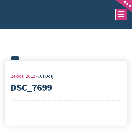
Sari
la
conținut
24
oct. 2022
CCI Dolj
DSC_7699