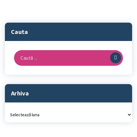
Cauta
Caută
după:
Arhiva
Arhiva