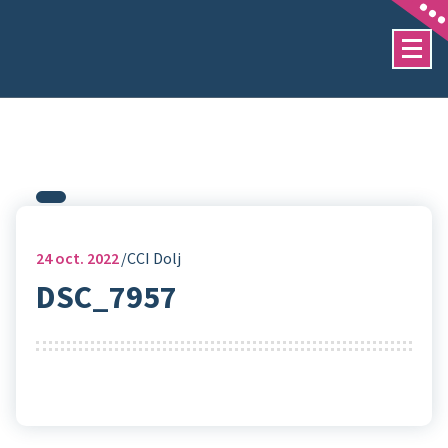
Sari
la
conținut
24
oct. 2022
CCI Dolj
DSC_7957