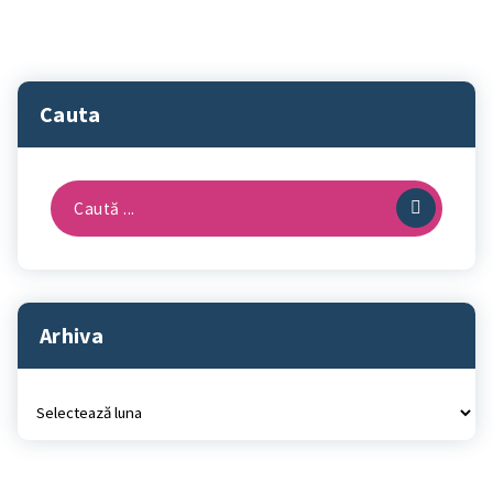
Cauta
Caută
după:
Arhiva
Arhiva