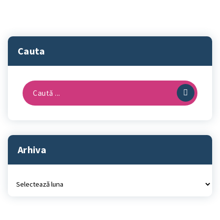
Cauta
Caută
după:
Arhiva
Arhiva