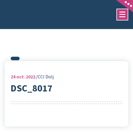
Sari
la
conținut
24
oct. 2022
CCI Dolj
DSC_8017