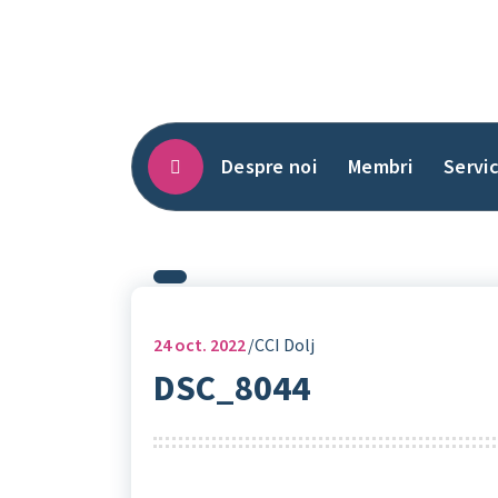
Sari
la
conținut
Despre noi
Membri
Servic
24
oct. 2022
CCI Dolj
DSC_8044