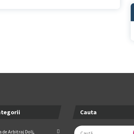
A
tegorii
Cauta
Caută
 de Arbitraj Dolj,