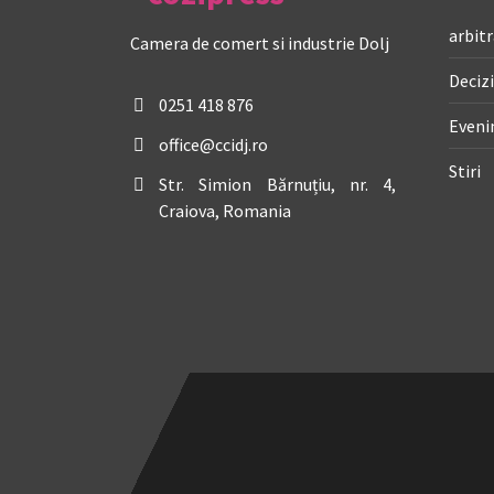
arbitr
Camera de comert si industrie Dolj
Decizi
0251 418 876
Even
office@ccidj.ro
Stiri
Str. Simion Bărnuțiu, nr. 4,
Craiova, Romania