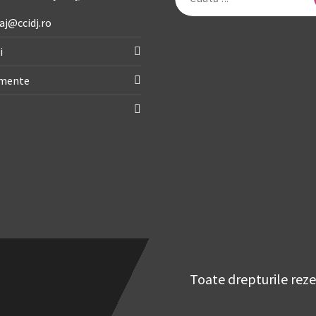
după:
aj@ccidj.ro
i
imente
Toate drepturile rez