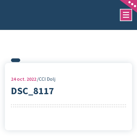
Sari
la
conținut
24
oct. 2022
CCI Dolj
DSC_8117