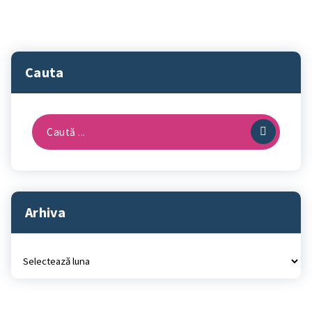
Cauta
Caută
după:
Arhiva
Arhiva