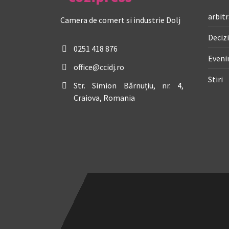
arbitr
Camera de comert si industrie Dolj
Decizi
0251 418 876
Even
office@ccidj.ro
Stiri
Str. Simion Bărnuțiu, nr. 4,
Craiova, Romania