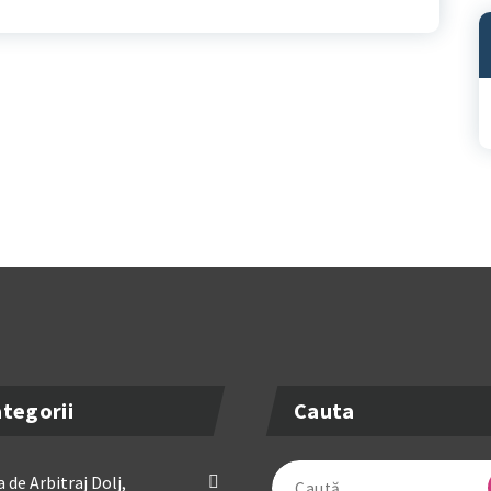
A
tegorii
Cauta
Caută
 de Arbitraj Dolj,