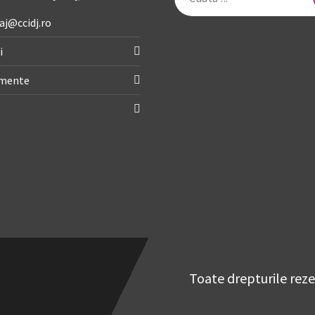
după:
aj@ccidj.ro
i
imente
Toate drepturile rez