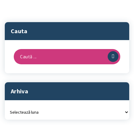
Cauta
Caută
după:
Arhiva
Arhiva