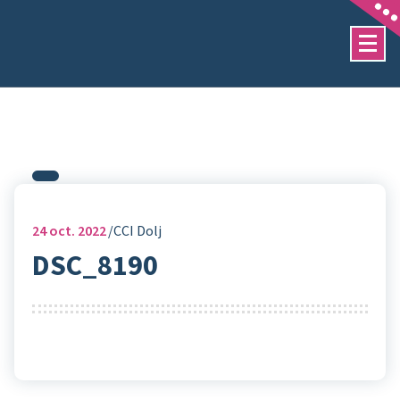
Sari
la
conținut
24
oct. 2022
CCI Dolj
DSC_8190